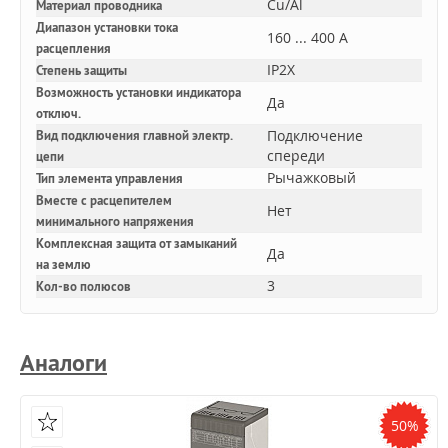
Cu/Al
Материал проводника
Диапазон установки тока
160 ... 400 А
расцепления
IP2X
Степень защиты
Возможность установки индикатора
Да
отключ.
Подключение
Вид подключения главной электр.
спереди
цепи
Рычажковый
Тип элемента управления
Вместе с расцепителем
Нет
минимального напряжения
Комплексная защита от замыканий
Да
на землю
3
Кол-во полюсов
Аналоги
50%