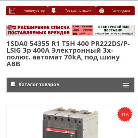
Конфигуратор
Товары по акции
Распродажа
1SDA0 54355 R1 T5H 400 PR222DS/P-
LSIG 3p 400А Электронный 3х-
полюс. автомат 70kA, под шину
ABB
Каталог товаров
41%