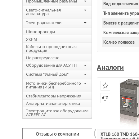
Промышленные разъемы
Вид подключения 
Свето-сигнальная
Тип элемента упр
аппаратура
Электродвигатели
Вместе с расцепи
Шинопроводы
Комплексная защи
УКРМ
Кол-во полюсов
Кабельно-проводниковая
продукция
Не распределено
Оборудование для АСУ ТП
Аналоги
Система "Умный дом"
Источники бесперебойного
питания (ИБП)
Стабилизаторы напряжения
Альтернативная энергетика
Электрощитовое оборудование
АСБЕРГ АС
⟨
Отзывы о компании
XT1B 160 TMD 160-
Термо-магнитный 3