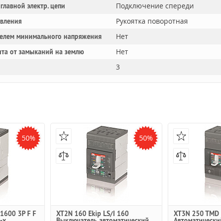
Подключение спереди
главной электр. цепи
Рукоятка поворотная
авления
Нет
телем минимального напряжения
Нет
та от замыканий на землю
3
50%
50%
1600 3P F F
XT2N 160 Ekip LS/I 160
XT3N 250 TMD 
-х
Выключатель автоматический
Автоматически