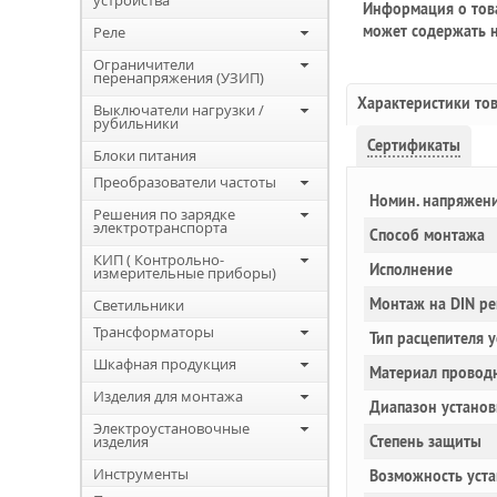
устройства
Информация о това
может содержать н
Реле
Ограничители
перенапряжения (УЗИП)
Характеристики то
Выключатели нагрузки /
рубильники
Сертификаты
Блоки питания
Преобразователи частоты
Номин. напряжен
Решения по зарядке
электротранспорта
Способ монтажа
КИП ( Контрольно-
Исполнение
измерительные приборы)
Монтаж на DIN ре
Светильники
Трансформаторы
Тип расцепителя 
Шкафная продукция
Материал провод
Изделия для монтажа
Диапазон установ
Электроустановочные
изделия
Степень защиты
Инструменты
Возможность уста