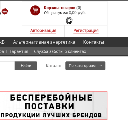
Корзина товаров
(0)
0,00 руб.
а
Общая сумма:
Авторизация
Регистрация
кВ
Альтернативная энергетика
Контакты
ра
Гарантия
Служба заботы о клиентах
Каталог:
По категориям
Найти