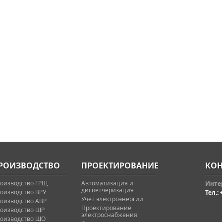
РОИЗВОДСТВО
ПРОЕКТИРОВАНИЕ
КОН
оизводство ГРЩ
Автоматизация и
Интер
диспетчеризация
оизводство ВРУ
Тел.: 
Учет электроэнергии
оизводство АВР
Проектирование
оизводство ЩР
электроснабжения
оизводство ЩО