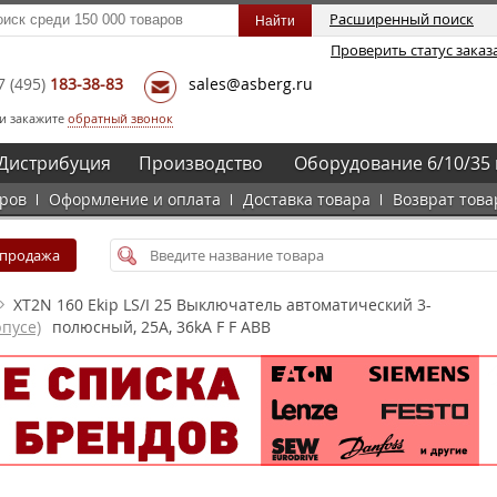
Расширенный поиск
Проверить статус заказ
7
(495)
183-38-83
sales@asberg.ru
и закажите
обратный звонок
Дистрибуция
Производство
Оборудование 6/10/35 
аров
Оформление и оплата
Доставка товара
Возврат това
спродажа
XT2N 160 Ekip LS/I 25 Выключатель автоматический 3-
пусе)
полюсный, 25А, 36kA F F ABB