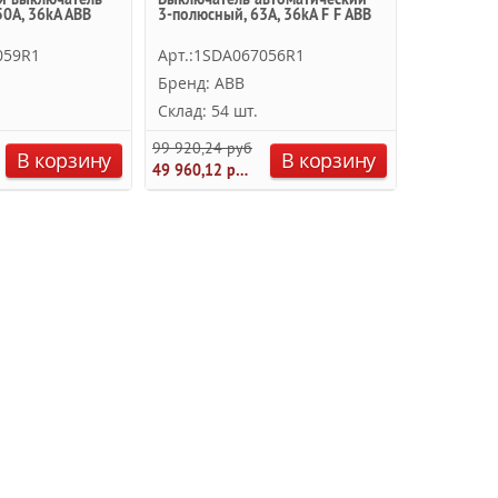
0А, 36kA ABB
3-полюсный, 63А, 36kA F F ABB
полюсный 
ABB
059R1
Арт.:1SDA067056R1
Арт.:1SD
Бренд: ABB
Бренд: A
Склад: 54 шт.
Склад: 54
99 920,24 руб.
50 624,00 
В корзину
В корзину
49 960,12 руб.