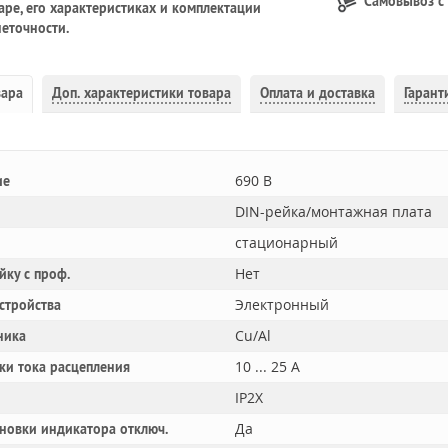
Самовывоз с
ре, его характеристиках и комплектации
еточности.
вара
Доп.
характеристики товара
Оплата и доставка
Гарант
690 В
ие
DIN-рейка/монтажная плата
стационарный
Нет
йку с проф.
Электронный
устройства
Cu/Al
ника
10 ... 25 А
ки тока расцепления
IP2X
Да
новки индикатора отключ.