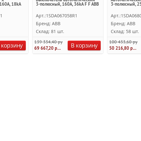
160А, 18kA
3-полюсный, 160А, 36kA F F ABB
3-полюсный, 25
R1
Арт.:1SDA067058R1
Арт.:1SDA068
Бренд: ABB
Бренд: ABB
Склад: 81 шт.
Склад: 58 шт.
139 334,40 руб.
100 433,60 руб.
 корзину
В корзину
69 667,20 руб.
50 216,80 руб.