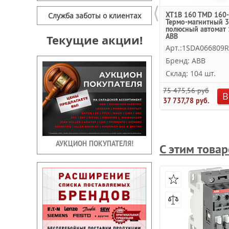
⟨
XT1B 160 TMD 160-
Служба заботы о клиентах
Термо-магнитный 3
полюсный автомат 
ABB
Текущие акции!
Арт.:1SDA066809
Бренд: ABB
Склад: 104 шт.
75 475,56 руб.
В
37 737,78 руб.
АУКЦИОН ПОКУПАТЕЛЯ!
С этим това