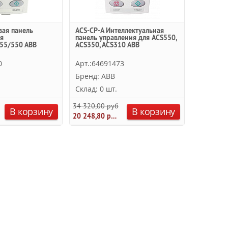
вая панель
ACS-CP-A Интеллектуальная
я
панель управления для ACS550,
55/550 ABB
ACS350, ACS310 ABB
0
Арт.:64691473
Бренд: ABB
Склад: 0 шт.
34 320,00 руб.
В корзину
В корзину
20 248,80 руб.