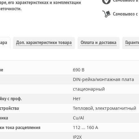
Самовывоз 
ре, его характеристиках и комплектации
еточности.
Самовывоз с
вара
Доп.
характеристики товара
Оплата и доставка
Гарант
690 В
ие
DIN-рейка/монтажная плата
стационарный
Нет
йку с проф.
Тепловой, электромагнитный
устройства
Cu/Al
ника
112 ... 160 А
ки тока расцепления
IP2X