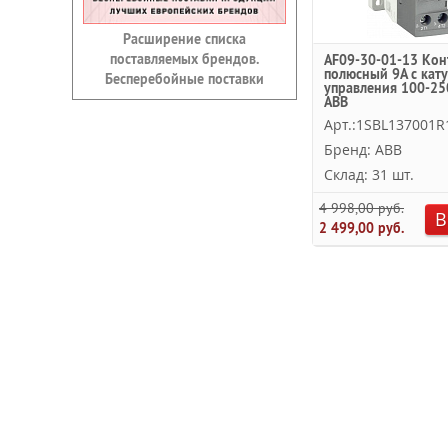
Расширение списка
поставляемых брендов.
AF09-30-01-13 Кон
полюсный 9A с кат
Бесперебойные поставки
управления 100-25
ABB
Арт.:1SBL137001R
Бренд: ABB
Склад: 31 шт.
4 998,00 руб.
В
2 499,00 руб.