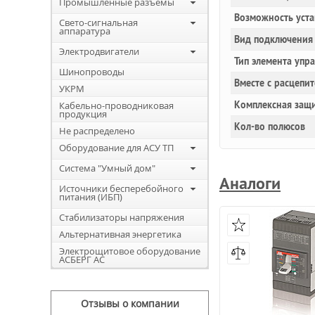
Промышленные разъемы
Возможность уста
Свето-сигнальная
аппаратура
Вид подключения 
Электродвигатели
Тип элемента упр
Шинопроводы
Вместе с расцепи
УКРМ
Комплексная защи
Кабельно-проводниковая
продукция
Кол-во полюсов
Не распределено
Оборудование для АСУ ТП
Система "Умный дом"
Аналоги
Источники бесперебойного
питания (ИБП)
Стабилизаторы напряжения
Альтернативная энергетика
Электрощитовое оборудование
АСБЕРГ АС
Отзывы о компании