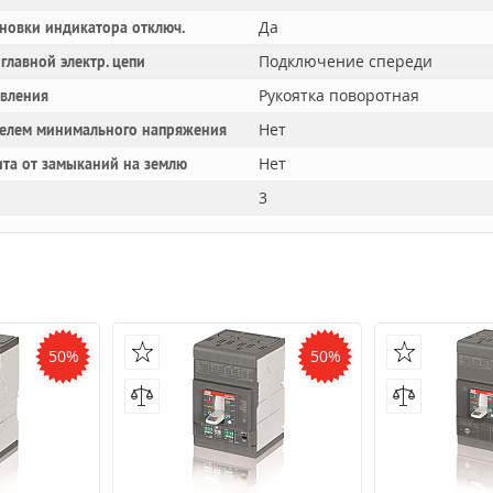
Да
новки индикатора отключ.
Подключение спереди
главной электр. цепи
Рукоятка поворотная
авления
Нет
телем минимального напряжения
Нет
та от замыканий на землю
3
50%
50%