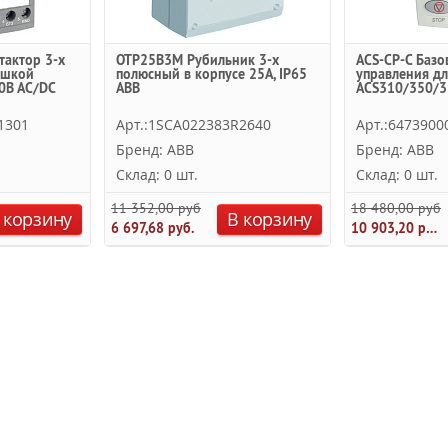
тактор 3-х
OTP25B3M Рубильник 3-х
ACS-CP-C Базо
ушкой
полюсный в корпусе 25A, IP65
управления дл
0B AC/DC
ABB
ACS310/350/3
1301
Арт.:1SCA022383R2640
Арт.:6473900
Бренд: ABB
Бренд: ABB
Склад: 0 шт.
Склад: 0 шт.
11 352,00 руб.
18 480,00 руб.
 корзину
В корзину
6 697,68 руб.
10 903,20 руб.