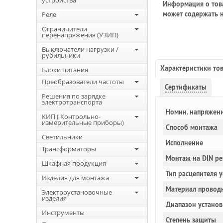
устройства
Информация о това
может содержать н
Реле
Ограничители
перенапряжения (УЗИП)
Выключатели нагрузки /
рубильники
Характеристики то
Блоки питания
Преобразователи частоты
Сертификаты
Решения по зарядке
электротранспорта
Номин. напряжен
КИП ( Контрольно-
измерительные приборы)
Способ монтажа
Светильники
Исполнение
Трансформаторы
Монтаж на DIN ре
Шкафная продукция
Тип расцепителя 
Изделия для монтажа
Материал провод
Электроустановочные
изделия
Диапазон установ
Инструменты
Степень защиты