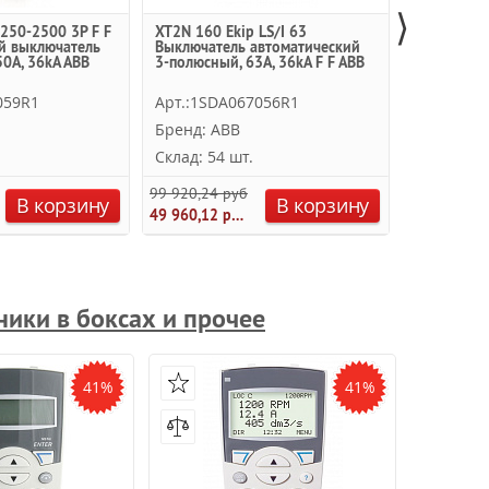
⟩
250-2500 3P F F
XT2N 160 Ekip LS/I 63
XT1B 160 
й выключатель
Выключатель автоматический
Термо-маг
0А, 36kA ABB
3-полюсный, 63А, 36kA F F ABB
полюсный 
ABB
059R1
Арт.:1SDA067056R1
Арт.:1SD
Бренд: ABB
Бренд: A
Склад: 54 шт.
Склад: 54
99 920,24 руб.
50 624,00 
В корзину
В корзину
49 960,12 руб.
ники в боксах и прочее
41%
41%