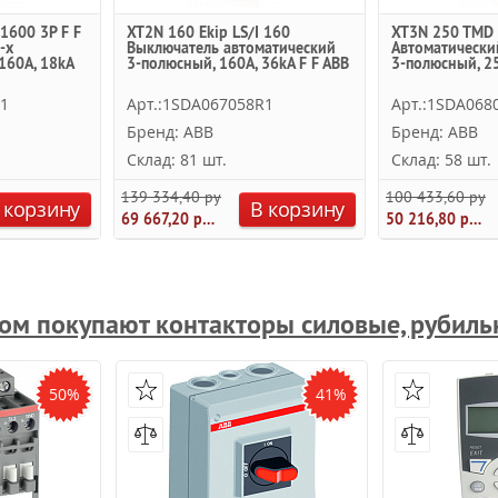
1600 3P F F
XT2N 160 Ekip LS/I 160
XT3N 250 TMD 
-х
Выключатель автоматический
Автоматически
160А, 18kA
3-полюсный, 160А, 36kA F F ABB
3-полюсный, 25
R1
Арт.:1SDA067058R1
Арт.:1SDA068
Бренд: ABB
Бренд: ABB
Склад: 81 шт.
Склад: 58 шт.
139 334,40 руб.
100 433,60 руб.
 корзину
В корзину
69 667,20 руб.
50 216,80 руб.
ром покупают контакторы силовые, рубиль
50%
41%