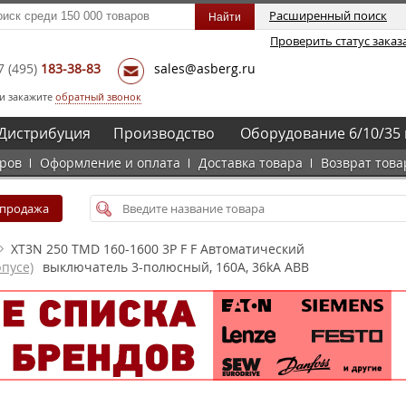
Расширенный поиск
Проверить статус заказ
7
(495)
183-38-83
sales@asberg.ru
и закажите
обратный звонок
Дистрибуция
Производство
Оборудование 6/10/35 
аров
Оформление и оплата
Доставка товара
Возврат това
спродажа
XT3N 250 TMD 160-1600 3P F F Автоматический
пусе)
выключатель 3-полюсный, 160А, 36kA ABB