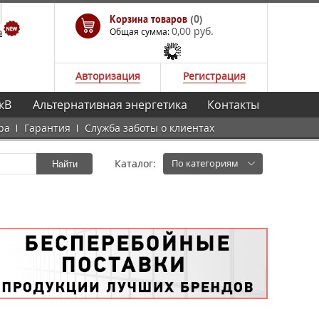
Корзина товаров
(0)
0,00 руб.
а
Общая сумма:
Авторизация
Регистрация
кВ
Альтернативная энергетика
Контакты
ра
Гарантия
Служба заботы о клиентах
Каталог:
По категориям
Найти