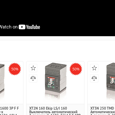
50%
50%
1600 3P F F
XT2N 160 Ekip LS/I 160
XT3N 250 TMD 
-х
Выключатель автоматический
Автоматически