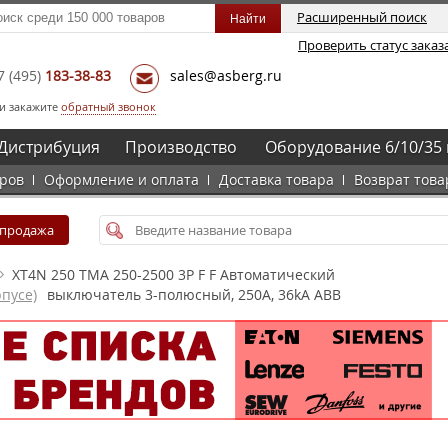
Расширенный поиск
Проверить статус заказ
7
(495)
183-38-83
sales@asberg.ru
и закажите
обратный звонок
Дистрибуция
Производство
Оборудование 6/10/35 
аров
Оформление и оплата
Доставка товара
Возврат това
спродажа
XT4N 250 TMA 250-2500 3P F F Автоматический
пусе)
выключатель 3-полюсный, 250А, 36kA ABB