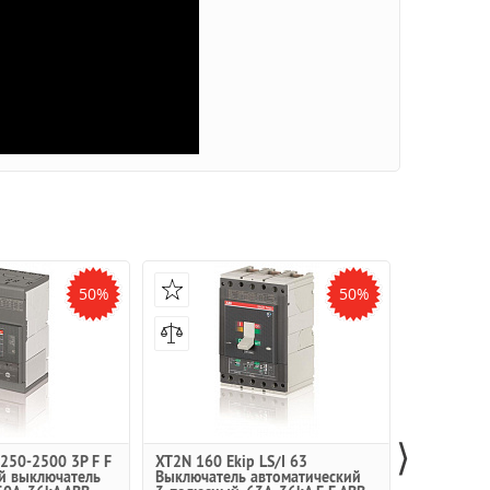
50%
50%
⟩
250-2500 3P F F
XT2N 160 Ekip LS/I 63
XT1B 160 
й выключатель
Выключатель автоматический
Термо-маг