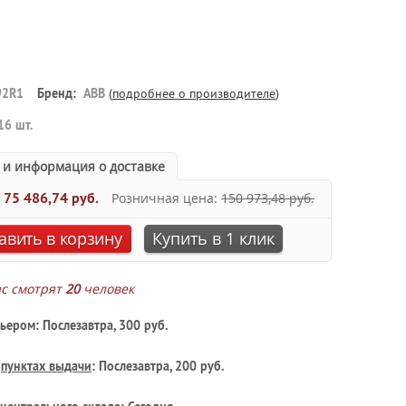
92R1
Бренд:
ABB
(
подробнее о производителе
)
16 шт.
 и информация о доставке
:
75 486,74 руб.
Розничная цена:
150 973,48 руб.
авить в корзину
Купить в 1 клик
ас смотрят
20
человек
ьером: Послезавтра, 300 руб.
в
пунктах выдачи
: Послезавтра, 200 руб.