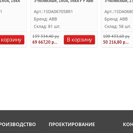
160А, 18kA
3-полюсный, 160А, 36kA F F ABB
3-полюсный, 25
R1
Арт.:1SDA067058R1
Арт.:1SDA068
Бренд: ABB
Бренд: ABB
Склад: 81 шт.
Склад: 58 шт.
139 334,40 руб.
100 433,60 руб.
 корзину
В корзину
69 667,20 руб.
50 216,80 руб.
РОИЗВОДСТВО
ПРОЕКТИРОВАНИЕ
КОН