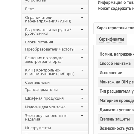
устройства
Информация о това
может содержать н
Реле
Ограничители
перенапряжения (УЗИП)
Характеристики то
Выключатели нагрузки /
рубильники
Сертификаты
Блоки питания
Преобразователи частоты
Номин. напряжен
Решения по зарядке
электротранспорта
Способ монтажа
КИП ( Контрольно-
Исполнение
измерительные приборы)
Монтаж на DIN ре
Светильники
Трансформаторы
Тип расцепителя 
Шкафная продукция
Материал провод
Изделия для монтажа
Диапазон установ
Электроустановочные
изделия
Степень защиты
Инструменты
Возможность уста