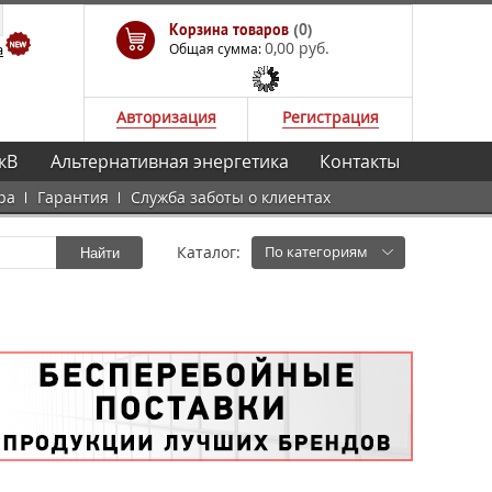
Корзина товаров
(0)
0,00 руб.
а
Общая сумма:
Авторизация
Регистрация
кВ
Альтернативная энергетика
Контакты
ра
Гарантия
Служба заботы о клиентах
Каталог:
По категориям
Найти