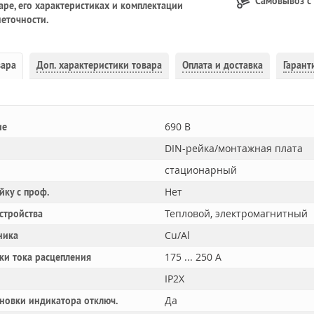
Самовывоз с
ре, его характеристиках и комплектации
еточности.
вара
Доп.
характеристики товара
Оплата и доставка
Гарант
690 В
ие
DIN-рейка/монтажная плата
стационарный
Нет
йку с проф.
Тепловой, электромагнитный
устройства
Cu/Al
ника
175 ... 250 А
ки тока расцепления
IP2X
Да
новки индикатора отключ.