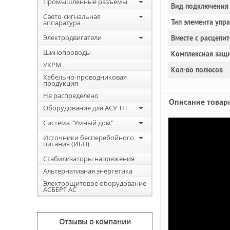
Промышленные разъемы
Вид подключения 
Свето-сигнальная
Тип элемента упр
аппаратура
Электродвигатели
Вместе с расцепи
Шинопроводы
Комплексная защи
УКРМ
Кол-во полюсов
Кабельно-проводниковая
продукция
Не распределено
Описание товар
Оборудование для АСУ ТП
Система "Умный дом"
Источники бесперебойного
питания (ИБП)
Стабилизаторы напряжения
Альтернативная энергетика
Электрощитовое оборудование
АСБЕРГ АС
Отзывы о компании