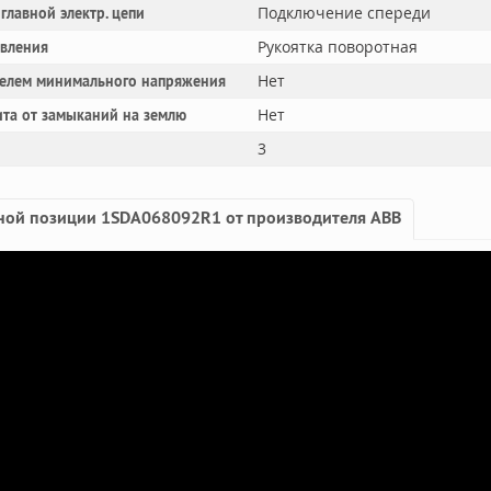
Подключение спереди
главной электр. цепи
Рукоятка поворотная
авления
Нет
телем минимального напряжения
Нет
та от замыканий на землю
3
ной позиции 1SDA068092R1 от производителя ABB