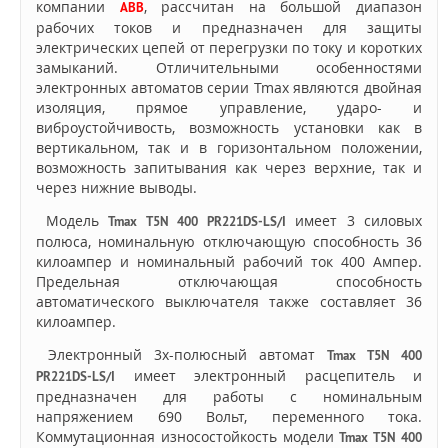
компании
, рассчитан на большой диапазон
ABB
рабочих токов и предназначен для защиты
электрических цепей от перегрузки по току и коротких
замыканий. Отличительными особенностями
электронных автоматов серии Tmax являются двойная
изоляция, прямое управление, ударо- и
виброустойчивость, возможность установки как в
вертикальном, так и в горизонтальном положении,
возможность запитывания как через верхние, так и
через нижние выводы.
Модель
имеет 3 силовых
Tmax T5N 400 PR221DS-LS/I
полюса, номинальную отключающую способность 36
килоампер и номинальный рабочий ток 400 Ампер.
Предельная отключающая способность
автоматического выключателя также составляет 36
килоампер.
Электронный 3х-полюсный автомат
Tmax T5N 400
имеет электронный расцепитель и
PR221DS-LS/I
предназначен для работы с номинальным
напряжением 690 Вольт, переменного тока.
Коммутационная износостойкость модели
Tmax T5N 400