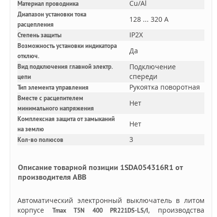
Cu/Al
Материал проводника
Диапазон установки тока
128 ... 320 А
расцепления
IP2X
Степень защиты
Возможность установки индикатора
Да
отключ.
Подключение
Вид подключения главной электр.
спереди
цепи
Рукоятка поворотная
Тип элемента управления
Вместе с расцепителем
Нет
минимального напряжения
Комплексная защита от замыканий
Нет
на землю
3
Кол-во полюсов
Описание товарной позиции 1SDA054316R1 от
производителя ABB
Автоматический электронный выключатель в литом
корпусе
, производства
Tmax T5N 400 PR221DS-LS/I