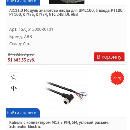
Найти аналоги
AI111.0 Модуль аналогово ввода для UMC100, 3 входа PT100,
PT100, KTY83, KTY84, NTC 24В, DC ABB
Арт.:1SAJ613000R0101
Бренд: ABB
Склад: 0 шт.
87 602,58 руб.
В корзину
51 685,53 руб.
41%
Найти аналоги
Кабель с коннектером М12,8 PIN, 5М, угловой разъем.
Schneider Electric