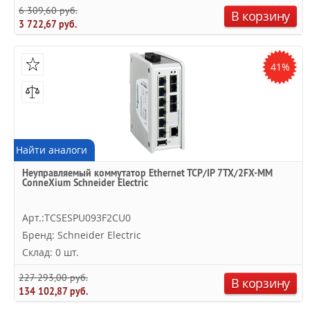
6 309,60 руб.
В корзину
3 722,67 руб.
41%
Найти аналоги
Неуправляемый коммутатор Ethernet TCP/IP 7TX/2FX-MM
ConneXium Schneider Electric
Арт.:TCSESPU093F2CU0
Бренд: Schneider Electric
Склад: 0 шт.
227 293,00 руб.
В корзину
134 102,87 руб.