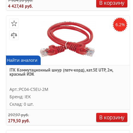
7 504,20 руб.
В корзину
4 427,48 руб.
6.2%
Найти аналоги
ITK Коммутационный шнур (патч-корд), кат.5Е UTP, 2м,
красный ИЭК
Арт.:PC04-C5EU-2M
Бренд: IEK
Склад: 0 шт.
297,97 руб.
В корзину
279,50 руб.