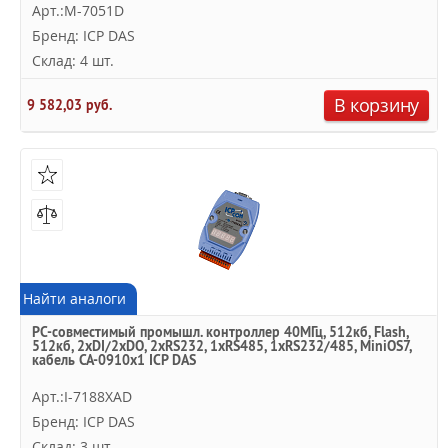
Арт.:M-7051D
Бренд: ICP DAS
Склад: 4 шт.
В корзину
9 582,03 руб.
Найти аналоги
PC-совместимый промышл. контроллер 40МГц, 512кб, Flash,
512кб, 2хDI/2xDO, 2xRS232, 1xRS485, 1xRS232/485, MiniOS7,
кабель CA-0910x1 ICP DAS
Арт.:I-7188XAD
Бренд: ICP DAS
Склад: 3 шт.