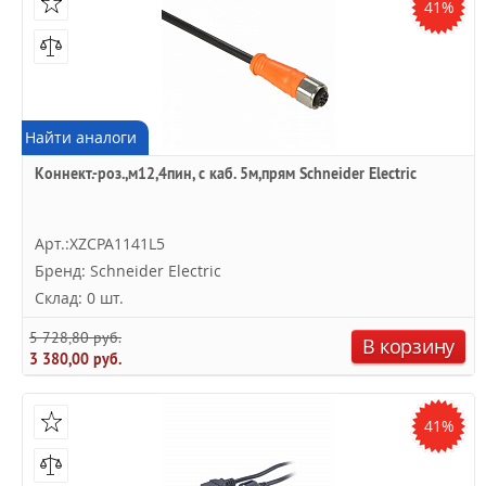
41%
Найти аналоги
Коннект.-роз.,м12,4пин, с каб. 5м,прям Schneider Electric
Арт.:XZCPA1141L5
Бренд: Schneider Electric
Склад: 0 шт.
5 728,80 руб.
В корзину
3 380,00 руб.
41%