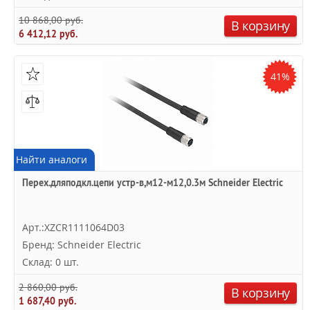
10 868,00 руб.
В корзину
6 412,12 руб.
41%
Найти аналоги
Перех.дляподкл.цепи устр-в,м12-м12,0.3м Schneider Electric
Арт.:XZCR1111064D03
Бренд: Schneider Electric
Склад: 0 шт.
2 860,00 руб.
В корзину
1 687,40 руб.