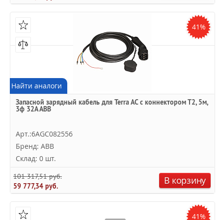
41%
Найти аналоги
Запасной зарядный кабель для Terra AC с коннектором Т2, 5м,
3ф 32A ABB
Арт.:6AGC082556
Бренд: ABB
Склад: 0 шт.
101 317,51 руб.
В корзину
59 777,34 руб.
41%