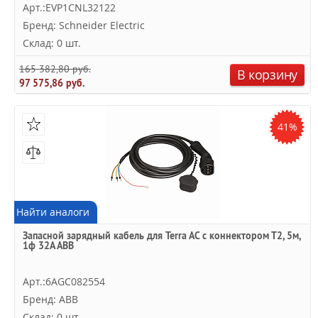
Арт.:EVP1CNL32122
Бренд: Schneider Electric
Склад: 0 шт.
165 382,80 руб.
В корзину
97 575,86 руб.
41%
Найти аналоги
Запасной зарядный кабель для Terra AC с коннектором Т2, 5м,
1ф 32A ABB
Арт.:6AGC082554
Бренд: ABB
Склад: 0 шт.