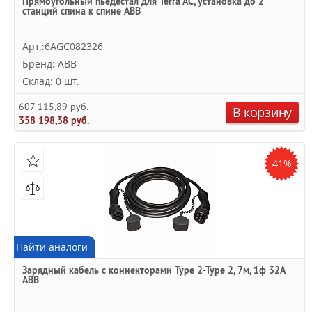
Прямоугольный пьедестал для Terra AC, установка до 2
станций спина к спине ABB
Арт.:6AGC082326
Бренд: ABB
Склад: 0 шт.
607 115,89 руб.
В корзину
358 198,38 руб.
41%
Найти аналоги
Зарядный кабель с коннекторами Type 2-Type 2, 7м, 1ф 32A
ABB