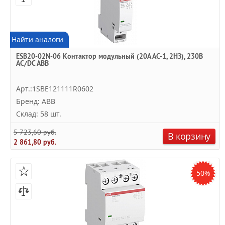
Найти аналоги
ESB20-02N-06 Контактор модульный (20А АС-1, 2НЗ), 230В
AC/DC ABB
Арт.:1SBE121111R0602
Бренд: ABB
Склад: 58 шт.
5 723,60 руб.
В корзину
2 861,80 руб.
50%