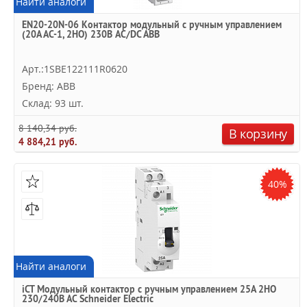
Найти аналоги
EN20-20N-06 Контактор модульный с ручным управлением
(20А АС-1, 2НО) 230В AC/DC ABB
Арт.:1SBE122111R0620
Бренд: ABB
Склад: 93 шт.
8 140,34 руб.
В корзину
4 884,21 руб.
40%
Найти аналоги
iCT Модульный контактор с ручным управлением 25A 2НО
230/240В АС Schneider Electric