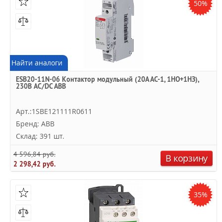
50%
Найти аналоги
ESB20-11N-06 Контактор модульный (20А АС-1, 1НО+1НЗ),
230В AC/DC ABB
Арт.:1SBE121111R0611
Бренд: ABB
Склад: 391 шт.
4 596,84 руб.
В корзину
2 298,42 руб.
35%