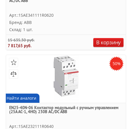
AC/DC ABB
Арт.:1SAE341111R0620
Бренд: ABB
Склад: 1 шт.
15 635,30 руб.
В корзину
7 817,65 руб.
50%
Найти аналоги
EN25-40N-06 Контактор модульный с ручным управлением
(25А АС-1, 4НО) 230В AC/DC ABB
Арт.:1SAE232111R0640