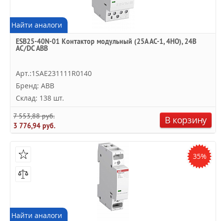
Найти аналоги
ESB25-40N-01 Контактор модульный (25А АС-1, 4НО), 24В
AC/DC ABB
Арт.:1SAE231111R0140
Бренд: ABB
Склад: 138 шт.
7 553,88 руб.
В корзину
3 776,94 руб.
35%
Найти аналоги