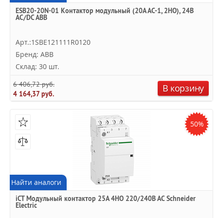
ESB20-20N-01 Контактор модульный (20А АС-1, 2НО), 24В
AC/DC ABB
Арт.:1SBE121111R0120
Бренд: ABB
Склад: 30 шт.
6 406,72 руб.
В корзину
4 164,37 руб.
50%
Найти аналоги
iCT Модульный контактор 25A 4НО 220/240В АС Schneider
Electric