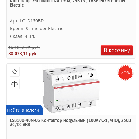
Контактор 3-х полюсный 150A, 24В DС, 1НЗ+1НО Schneider
Electric
Арт.:LC1D150BD
Бренд: Schneider Electric
Склад: 4 шт.
160 056,22 руб.
В корзину
80 028,11 руб.
40%
Найти аналоги
ESB100-40N-06 Контактор модульный (100А АС-1, 4НО), 230В
AC/DC ABB