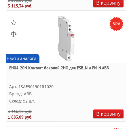
6 230,68 руб.
В корзину
3 115,34 руб.
50%
Найти аналоги
EH04-20N Контакт боковой 2НО для ESB..N и EN..N ABB
Арт.:1SAE901901R1020
Бренд: ABB
Склад: 52 шт.
3 366,18 руб.
В корзину
1 683,09 руб.