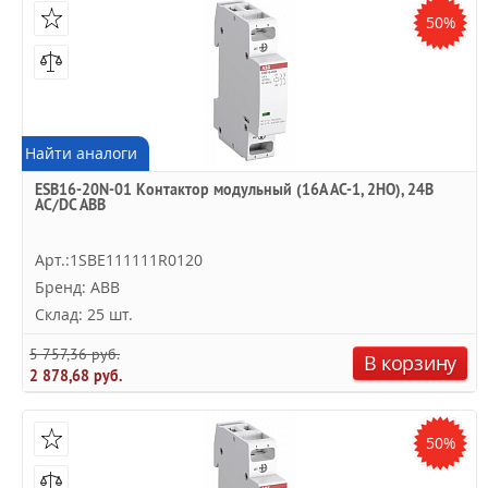
50%
Найти аналоги
ESB16-20N-01 Контактор модульный (16А АС-1, 2НО), 24В
AC/DC ABB
Арт.:1SBE111111R0120
Бренд: ABB
Склад: 25 шт.
5 757,36 руб.
В корзину
2 878,68 руб.
50%