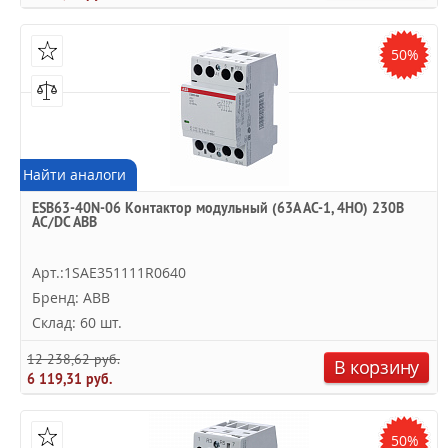
50%
Найти аналоги
ESB63-40N-06 Контактор модульный (63А АС-1, 4НО) 230В
AC/DC ABB
Арт.:1SAE351111R0640
Бренд: ABB
Склад: 60 шт.
12 238,62 руб.
В корзину
6 119,31 руб.
50%