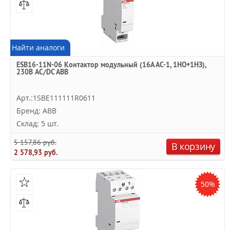
Найти аналоги
ESB16-11N-06 Контактор модульный (16А АС-1, 1НО+1НЗ),
230В AC/DC ABB
Арт.:1SBE111111R0611
Бренд: ABB
Склад: 5 шт.
5 157,86 руб.
В корзину
2 578,93 руб.
50%