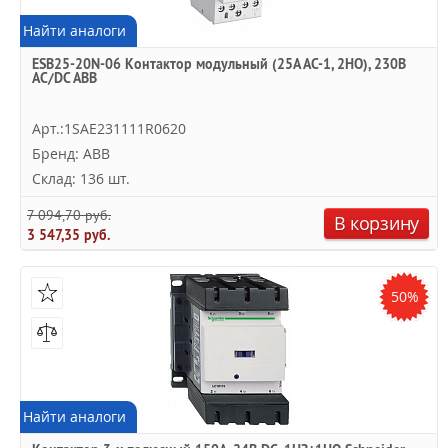
Найти аналоги
ESB25-20N-06 Контактор модульный (25А АС-1, 2НО), 230В
AC/DC ABB
Арт.:1SAE231111R0620
Бренд: ABB
Склад: 136 шт.
7 094,70 руб.
В корзину
3 547,35 руб.
50%
Найти аналоги