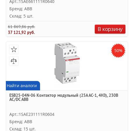
Арт.:1SAE661111R0640
Бренд: ABB
Склад: 5 шт.
61 869,86 руб.
В корзину
37 121,92 руб.
50%
Найти аналоги
ESB25-04N-06 Контактор модульный (25А АС-1, 4НЗ), 230В
AC/DC ABB
Арт.:1SAE231111R0604
Бренд: ABB
Склад: 15 шт.