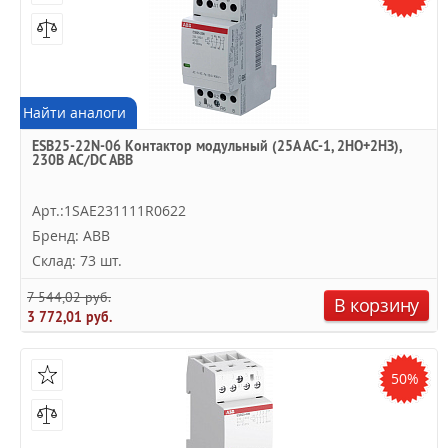
Найти аналоги
ESB25-22N-06 Контактор модульный (25А АС-1, 2НО+2НЗ),
230В AC/DC ABB
Арт.:1SAE231111R0622
Бренд: ABB
Склад: 73 шт.
7 544,02 руб.
В корзину
3 772,01 руб.
50%