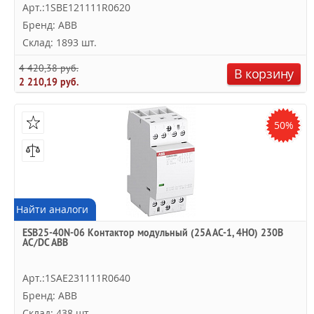
Арт.:1SBE121111R0620
Бренд: ABB
Склад: 1893 шт.
4 420,38 руб.
В корзину
2 210,19 руб.
50%
Найти аналоги
ESB25-40N-06 Контактор модульный (25А АС-1, 4НО) 230В
AC/DC ABB
Арт.:1SAE231111R0640
Бренд: ABB
Склад: 438 шт.