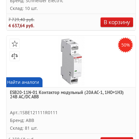
Бренд: Schneider Electric
Склад: 10 шт.
7 729,40 руб.
В корзину
4 637,64 руб.
50%
Найти аналоги
ESB20-11N-01 Контактор модульный (20А АС-1, 1НО+1НЗ)
24В AC/DC ABB
Арт.:1SBE121111R0111
Бренд: ABB
Склад: 81 шт.