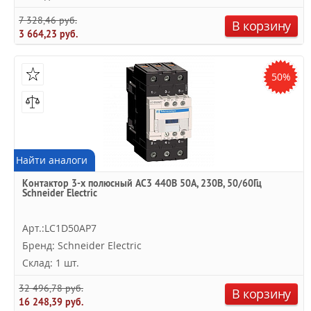
7 328,46 руб.
В корзину
3 664,23 руб.
50%
Найти аналоги
Контактор 3-х полюсный AC3 440В 50А, 230В, 50/60Гц
Schneider Electric
Арт.:LC1D50AP7
Бренд: Schneider Electric
Склад: 1 шт.
32 496,78 руб.
В корзину
16 248,39 руб.