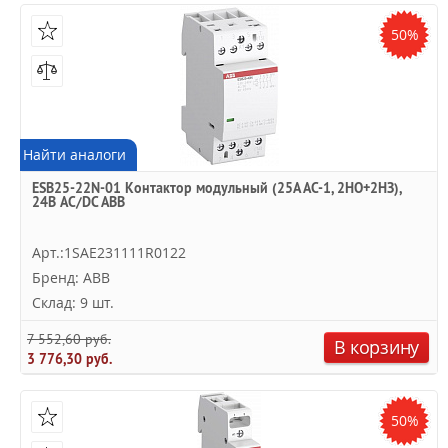
50%
Найти аналоги
ESB25-22N-01 Контактор модульный (25А АС-1, 2НО+2НЗ),
24В AC/DC ABB
Арт.:1SAE231111R0122
Бренд: ABB
Склад: 9 шт.
7 552,60 руб.
В корзину
3 776,30 руб.
50%