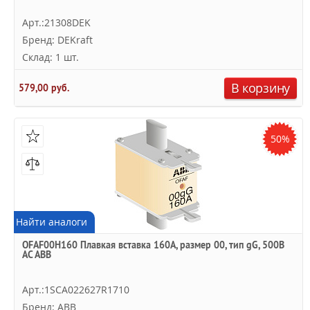
Арт.:21308DEK
Бренд: DEKraft
Склад: 1 шт.
В корзину
579,00 руб.
50%
Найти аналоги
OFAF00H160 Плавкая вставка 160А, размер 00, тип gG, 500В
AC ABB
Арт.:1SCA022627R1710
Бренд: ABB