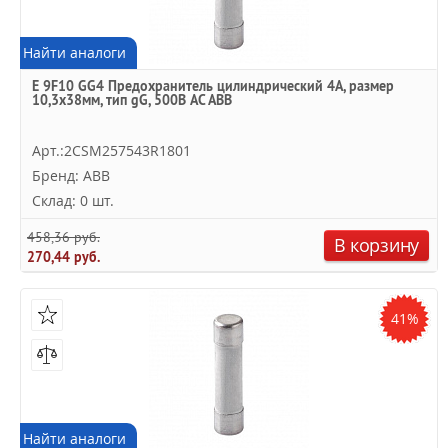
Найти аналоги
E 9F10 GG4 Предохранитель цилиндрический 4А, размер
10,3х38мм, тип gG, 500В AC ABB
Арт.:2CSM257543R1801
Бренд: ABB
Склад: 0 шт.
458,36 руб.
В корзину
270,44 руб.
41%
Найти аналоги