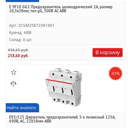
E 9F10 GG2 Предохранитель цилиндрический 2А, размер
10,3х38мм, тип gG, 500В AC ABB
Арт.:2CSM258723R1801
Бренд: ABB
Склад: 0 шт.
438,43 руб.
В корзину
258,68 руб.
41%
Найти аналоги
E93/125 Держатель предохранителей 3-х полюсный 125А,
690В, AC, 22Х58мм ABB