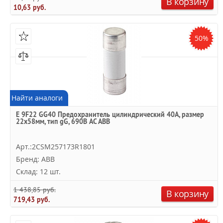
В корзину
10,63 руб.
50%
Найти аналоги
E 9F22 GG40 Предохранитель цилиндрический 40А, размер
22х58мм, тип gG, 690В AC ABB
Арт.:2CSM257173R1801
Бренд: ABB
Склад: 12 шт.
1 438,85 руб.
В корзину
719,43 руб.