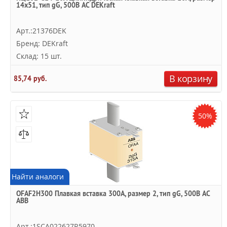
14х51, тип gG, 500В AC DEKraft
Арт.:21376DEK
Бренд: DEKraft
Склад: 15 шт.
В корзину
85,74 руб.
50%
Найти аналоги
OFAF2H300 Плавкая вставка 300А, размер 2, тип gG, 500В AC
ABB
Арт.:1SCA022627R5970