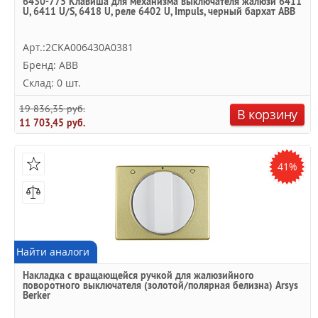
6430-775 Клавиша для механизма выключателя жалюзи 6411
U, 6411 U/S, 6418 U, реле 6402 U, Impuls, черный бархат ABB
Арт.:2CKA006430A0381
Бренд: ABB
Склад: 0 шт.
19 836,35 руб.
В корзину
11 703,45 руб.
41%
Найти аналоги
Накладка с вращающейся ручкой для жалюзийного
поворотного выключателя (золотой/полярная белизна) Arsys
Berker