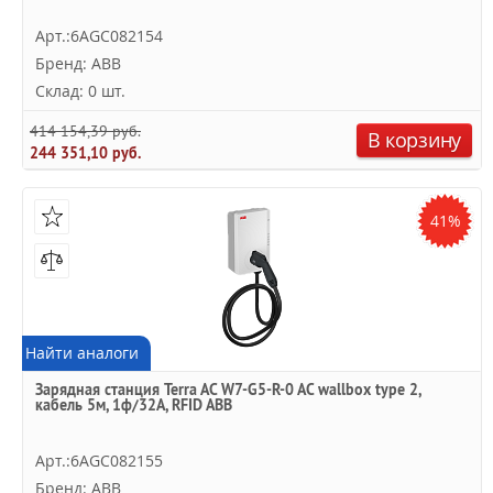
Арт.:6AGC082154
Бренд: ABB
Склад: 0 шт.
414 154,39 руб.
В корзину
244 351,10 руб.
41%
Найти аналоги
Зарядная станция Terra AC W7-G5-R-0 AC wallbox type 2,
кабель 5м, 1ф/32A, RFID ABB
Арт.:6AGC082155
Бренд: ABB