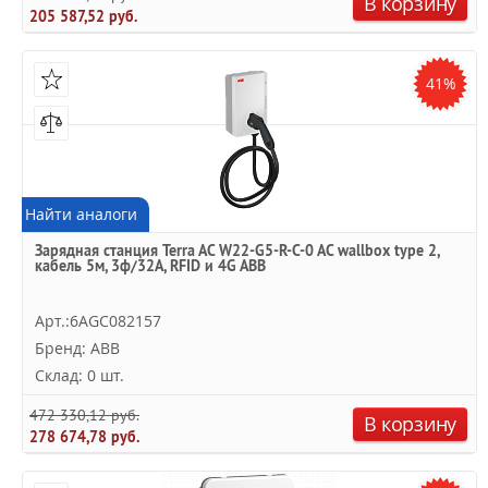
В корзину
205 587,52 руб.
41%
Найти аналоги
Зарядная станция Terra AC W22-G5-R-C-0 AC wallbox type 2,
кабель 5м, 3ф/32A, RFID и 4G ABB
Арт.:6AGC082157
Бренд: ABB
Склад: 0 шт.
472 330,12 руб.
В корзину
278 674,78 руб.