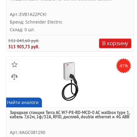
Арт.:EVB1A22PCKI
Бренд: Schneider Electric
Склад: 0 шт.
532 043,60 руб.
В корзину
313 905,73 руб.
41%
Найти аналоги
Зарядная станция Terra AC W7-P8-RD-MCD-0 AC wallbox type 1,
кабель 7,62м, 1ф/32A, RFID, дисплей, double ethernet и 4G ABB
Арт.:6AGC081290