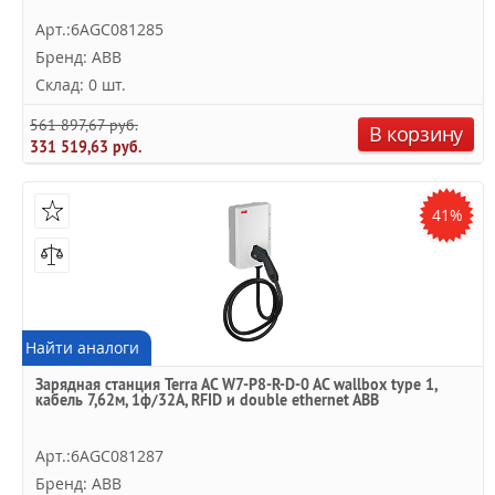
Арт.:6AGC081285
Бренд: ABB
Склад: 0 шт.
561 897,67 руб.
В корзину
331 519,63 руб.
41%
Найти аналоги
Зарядная станция Terra AC W7-P8-R-D-0 AC wallbox type 1,
кабель 7,62м, 1ф/32A, RFID и double ethernet ABB
Арт.:6AGC081287
Бренд: ABB