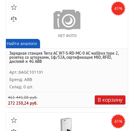
41%
Найти аналоги
Зарядная станция Terra AC W7-S-RD-MC-0 AC wallbox type 2,
розетка со шторками, 1ф/32A, сертификация MID, RFID,
дисплей и 4G ABB
Арт.:6AGC101191
Бренд: ABB
Склад: 0 шт.
461 441,08 руб.
В корзину
272 250,24 руб.
41%