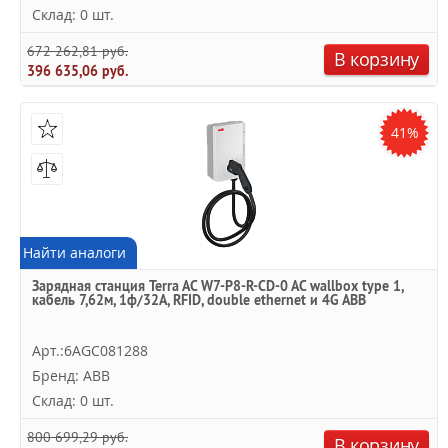
Склад: 0 шт.
672 262,81 руб.
В корзину
396 635,06 руб.
41%
Найти аналоги
Зарядная станция Terra AC W7-P8-R-CD-0 AC wallbox type 1,
кабель 7,62м, 1ф/32A, RFID, double ethernet и 4G ABB
Арт.:6AGC081288
Бренд: ABB
Склад: 0 шт.
800 699,29 руб.
В корзину