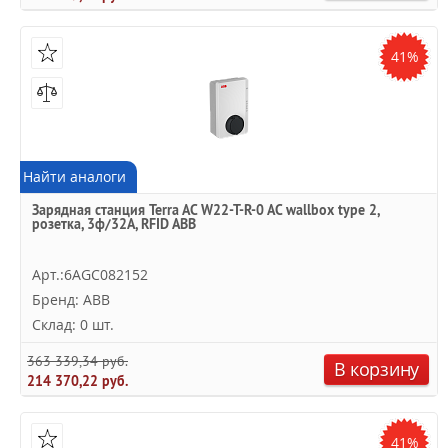
41%
Найти аналоги
Зарядная станция Terra AC W22-T-R-0 AC wallbox type 2,
розетка, 3ф/32A, RFID ABB
Арт.:6AGC082152
Бренд: ABB
Склад: 0 шт.
363 339,34 руб.
В корзину
214 370,22 руб.
41%