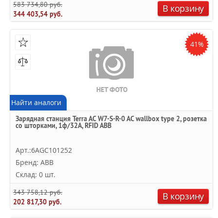
583 734,80 руб.
В корзину
344 403,54 руб.
41%
Найти аналоги
Зарядная станция Terra AC W7-S-R-0 AC wallbox type 2, розетка
со шторками, 1ф/32A, RFID ABB
Арт.:6AGC101252
Бренд: ABB
Склад: 0 шт.
343 758,12 руб.
В корзину
202 817,30 руб.