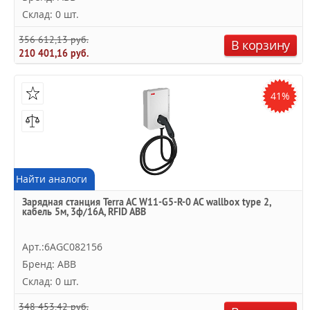
Склад: 0 шт.
356 612,13 руб.
В корзину
210 401,16 руб.
41%
Найти аналоги
Зарядная станция Terra AC W11-G5-R-0 AC wallbox type 2,
кабель 5м, 3ф/16A, RFID ABB
Арт.:6AGC082156
Бренд: ABB
Склад: 0 шт.
348 453,42 руб.