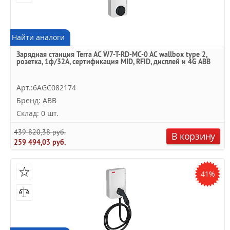
Найти аналоги
Зарядная станция Terra AC W7-T-RD-MC-0 AC wallbox type 2,
розетка, 1ф/32A, сертификация MID, RFID, дисплей и 4G ABB
Арт.:6AGC082174
Бренд: ABB
Склад: 0 шт.
439 820,38 руб.
В корзину
259 494,03 руб.
41%