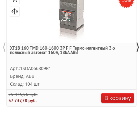
50%
⟨
⟩
XT1B 160 TMD 160-1600 3P F F Термо-магнитный 3-х
полюсный автомат 160А, 18kA ABB
Арт.:1SDA066809R1
Бренд: ABB
Склад: 104 шт.
75 475,56 руб.
В корзину
37 737,78 руб.