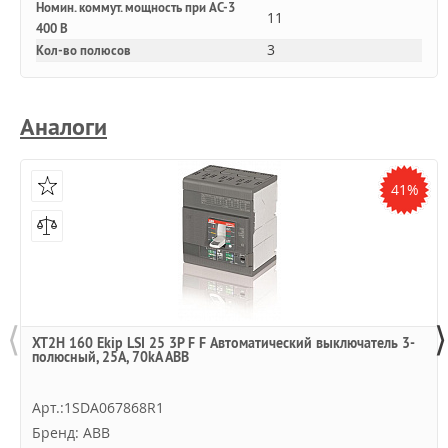
Номин. коммут. мощность при AC-3
11
400 В
3
Кол-во полюсов
Аналоги
41%
⟨
⟩
XT2H 160 Ekip LSI 25 3P F F Автоматический выключатель 3-
полюсный, 25А, 70kA ABB
Арт.:1SDA067868R1
Бренд: ABB