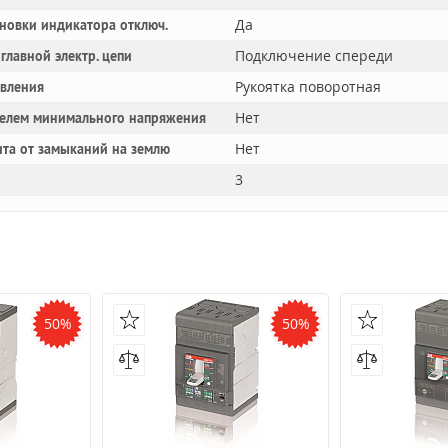
Да
новки индикатора отключ.
Подключение спереди
главной электр. цепи
Рукоятка поворотная
авления
Нет
телем минимального напряжения
Нет
та от замыканий на землю
3
50%
50%