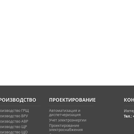
РОИЗВОДСТВО
ПРОЕКТИРОВАНИЕ
КОН
оизводство ГРЩ
Автоматизация и
Интер
диспетчеризация
оизводство ВРУ
Тел.: 
Учет электроэнергии
оизводство АВР
Проектирование
оизводство ЩР
электроснабжения
оизводство ЩО