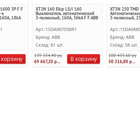
1600 3P F F
XT2N 160 Ekip LS/I 160
XT3N 250 TMD 
-х
Выключатель автоматический
Автоматически
160А, 18kA
3-полюсный, 160А, 36kA F F ABB
3-полюсный, 25
R1
Арт.:1SDA067058R1
Арт.:1SDA068
Бренд: ABB
Бренд: ABB
Склад: 81 шт.
Склад: 58 шт.
139 334,40 руб.
100 433,60 руб.
 корзину
В корзину
69 667,20 руб.
50 216,80 руб.