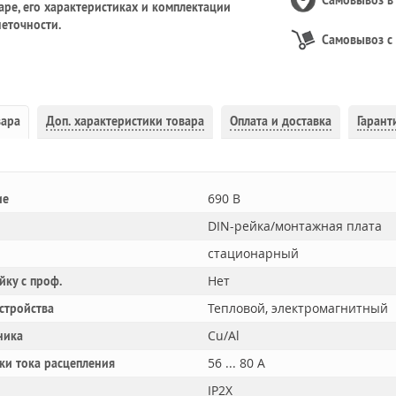
Самовывоз 
ре, его характеристиках и комплектации
еточности.
Самовывоз с
вара
Доп.
характеристики товара
Оплата и доставка
Гарант
690 В
ие
DIN-рейка/монтажная плата
стационарный
Нет
йку с проф.
Тепловой, электромагнитный
устройства
Cu/Al
ника
56 ... 80 А
ки тока расцепления
IP2X