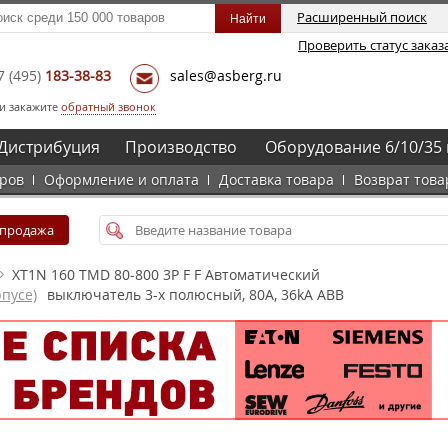
Расширенный поиск
Проверить статус заказ
7
(495)
183-38-83
sales@asberg.ru
и закажите
обратный звонок
Дистрибуция
Производство
Оборудование 6/10/35 
аров
Оформление и оплата
Доставка товара
Возврат това
спродажа
XT1N 160 TMD 80-800 3P F F Автоматический
пусе)
выключатель 3-х полюсный, 80А, 36kA ABB