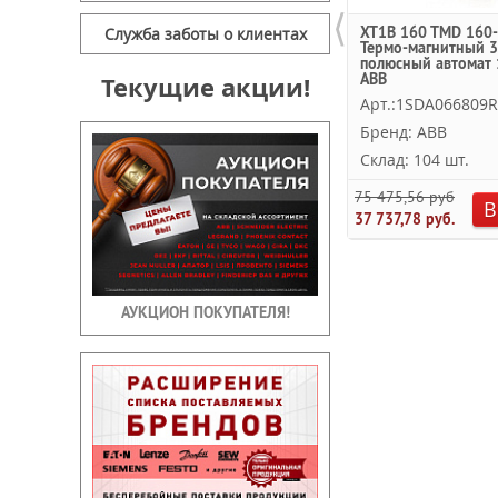
⟨
XT1B 160 TMD 160-
Служба заботы о клиентах
Термо-магнитный 3
полюсный автомат 
ABB
Текущие акции!
Арт.:1SDA066809
Бренд: ABB
Склад: 104 шт.
75 475,56 руб.
В
37 737,78 руб.
АУКЦИОН ПОКУПАТЕЛЯ!