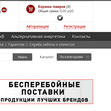
Корзина товаров
(0)
0,00 руб.
а
Общая сумма:
Авторизация
Регистрация
кВ
Альтернативная энергетика
Контакты
ра
Гарантия
Служба заботы о клиентах
Каталог:
По категориям
Найти