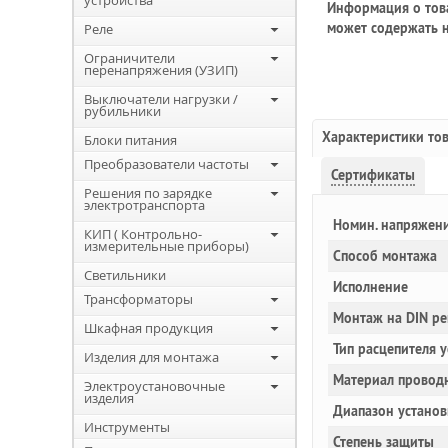
устройства
Информация о това
может содержать н
Реле
Ограничители
перенапряжения (УЗИП)
Выключатели нагрузки /
рубильники
Характеристики то
Блоки питания
Преобразователи частоты
Сертификаты
Решения по зарядке
электротранспорта
Номин. напряжен
КИП ( Контрольно-
измерительные приборы)
Способ монтажа
Светильники
Исполнение
Трансформаторы
Монтаж на DIN ре
Шкафная продукция
Тип расцепителя 
Изделия для монтажа
Материал провод
Электроустановочные
изделия
Диапазон установ
Инструменты
Степень защиты