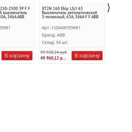
⟩
250-2500 3P F F
XT2N 160 Ekip LS/I 63
XT1B 160 
й выключатель
Выключатель автоматический
Термо-маг
0А, 36kA ABB
3-полюсный, 63А, 36kA F F ABB
полюсный 
ABB
059R1
Арт.:1SDA067056R1
Арт.:1SD
Бренд: ABB
Бренд: A
Склад: 54 шт.
Склад: 54
99 920,24 руб.
50 624,00 
В корзину
В корзину
49 960,12 руб.