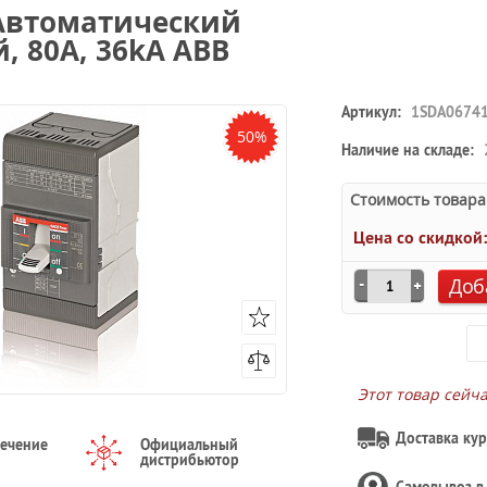
F Автоматический
, 80А, 36kA ABB
Артикул:
1SDA0674
50%
Наличие на складе:
Стоимость товара
Цена со скидкой
Доб
Этот товар сейч
Доставка кур
течение
Официальный
дистрибьютор