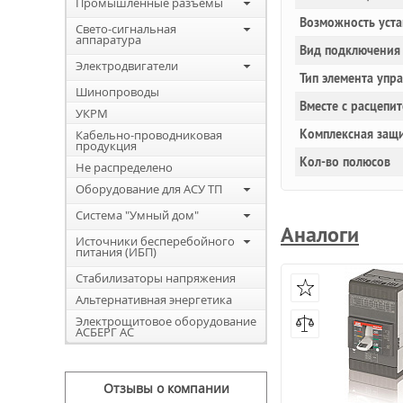
Промышленные разъемы
Возможность уста
Свето-сигнальная
аппаратура
Вид подключения 
Электродвигатели
Тип элемента упр
Шинопроводы
Вместе с расцепи
УКРМ
Комплексная защи
Кабельно-проводниковая
продукция
Кол-во полюсов
Не распределено
Оборудование для АСУ ТП
Система "Умный дом"
Аналоги
Источники бесперебойного
питания (ИБП)
Стабилизаторы напряжения
Альтернативная энергетика
Электрощитовое оборудование
АСБЕРГ АС
Отзывы о компании