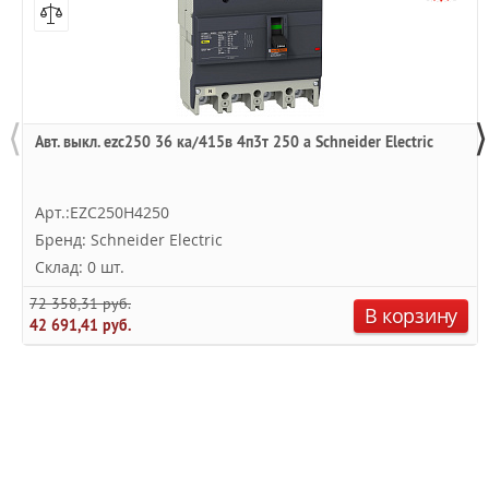
⟨
⟩
Авт. выкл. ezc250 36 ка/415в 4п3т 250 a Schneider Electric
Арт.:EZC250H4250
Бренд: Schneider Electric
Склад: 0 шт.
72 358,31 руб.
В корзину
42 691,41 руб.