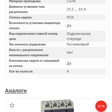
Cu/Al
Материал проводника
Диапазон установки тока
25.2 ... 63 А
расцепления
IP2X
Степень защиты
Возможность установки индикатора
Да
отключ.
Подключение
Вид подключения главной электр.
спереди
цепи
Рычажковый
Тип элемента управления
Вместе с расцепителем
Нет
минимального напряжения
Комплексная защита от замыканий
Да
на землю
4
Кол-во полюсов
Аналоги
41%