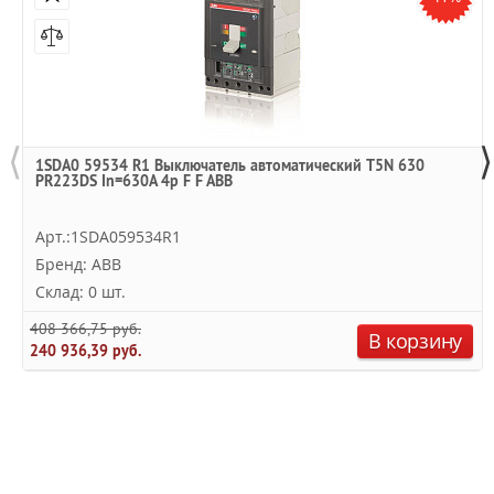
⟨
⟩
1SDA0 59534 R1 Выключатель автоматический T5N 630
PR223DS In=630A 4p F F ABB
Арт.:1SDA059534R1
Бренд: ABB
Склад: 0 шт.
408 366,75 руб.
В корзину
240 936,39 руб.