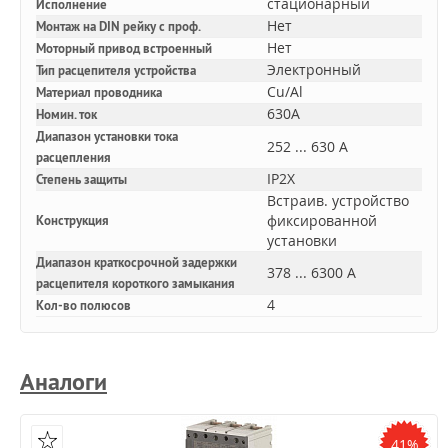
стационарный
Исполнение
Нет
Монтаж на DIN рейку с проф.
Нет
Моторный привод встроенный
Электронный
Тип расцепителя устройства
Cu/Al
Материал проводника
630A
Номин. ток
Диапазон установки тока
252 ... 630 А
расцепления
IP2X
Степень защиты
Встраив. устройство
фиксированной
Конструкция
установки
Диапазон краткосрочной задержки
378 ... 6300 А
расцепителя короткого замыкания
4
Кол-во полюсов
Аналоги
41%