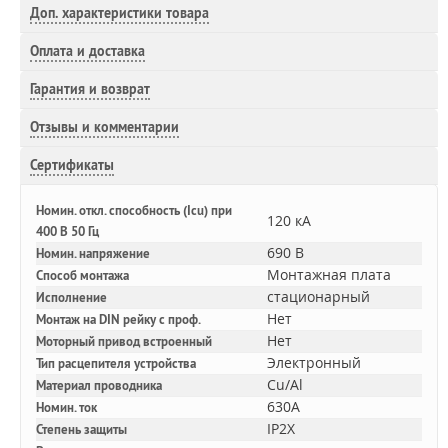
Доп.
характеристики товара
Оплата и доставка
Гарантия и возврат
Отзывы и комментарии
Сертификаты
Номин. откл. способность (Icu) при
120 кА
400 В 50 Гц
690 В
Номин. напряжение
Монтажная плата
Способ монтажа
стационарный
Исполнение
Нет
Монтаж на DIN рейку с проф.
Нет
Моторный привод встроенный
Электронный
Тип расцепителя устройства
Cu/Al
Материал проводника
630A
Номин. ток
IP2X
Степень защиты