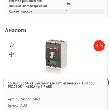
Вместе с расцепителем
Нет
минимального напряжения
4
Кол-во полюсов
Аналоги
41%
⟨
⟩
1SDA0 59534 R1 Выключатель автоматический T5N 630
PR223DS In=630A 4p F F ABB
Арт.:1SDA059534R1
Бренд: ABB