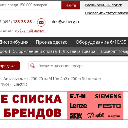
Расширенный поиск
Проверить статус заказ
7
(495)
183-38-83
sales@asberg.ru
и закажите
обратный звонок
Дистрибуция
Производство
Оборудование 6/10/35 
аров
Оформление и оплата
Доставка товара
Возврат това
спродажа
Авт. выкл. ezc250 25 ка/415в 4п3т 250 a Schneider
пусе)
Electric