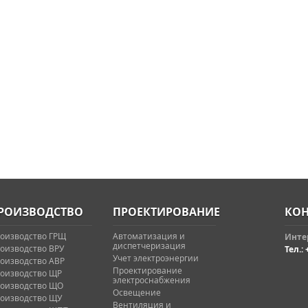
РОИЗВОДСТВО
ПРОЕКТИРОВАНИЕ
КОН
оизводство ГРЩ
Автоматизация и
Интер
диспетчеризация
оизводство ВРУ
Тел.: 
Учет электроэнергии
оизводство АВР
Проектирование
оизводство ЩР
электроснабжения
оизводство ЩО
Освещение
оизводство ЩУ
Вентиляция и