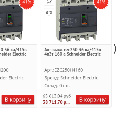
41%
41%
⟩
250 36 ка/415в
Авт. выкл. ezc250 36 ка/415в
Термо-маг
eider Electric
4п3т 160 a Schneider Electric
полюсный 
подключен
Schneider E
4200
Арт.:EZC250H4160
Арт.:EZC
der Electric
Бренд: Schneider Electric
Бренд: Sc
Склад: 0 шт.
Склад: 0 
65 613,04 руб.
41 762,60 
В корзину
В корзину
38 711,70 руб.