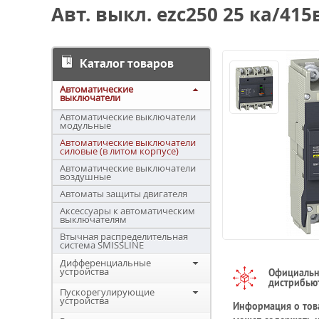
Авт. выкл. ezc250 25 ка/415в
Каталог товаров
Автоматические
выключатели
Автоматические выключатели
модульные
Автоматические выключатели
силовые (в литом корпусе)
Автоматические выключатели
воздушные
Автоматы защиты двигателя
Аксессуары к автоматическим
выключателям
Втычная распределительная
система SMISSLINE
Дифференциальные
устройства
Официаль
дистрибью
Пускорегулирующие
устройства
Информация о това