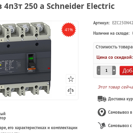
 4п3т 250 a Schneider Electric
Артикул:
EZC250N4
41%
Наличие на складе:
Стоимость товара
Цена со скидкой
Доб
Этот товар сейч
Доставка кур
Самовывоз 
ный
тор
Самовывоз с
ре, его характеристиках и комплектации