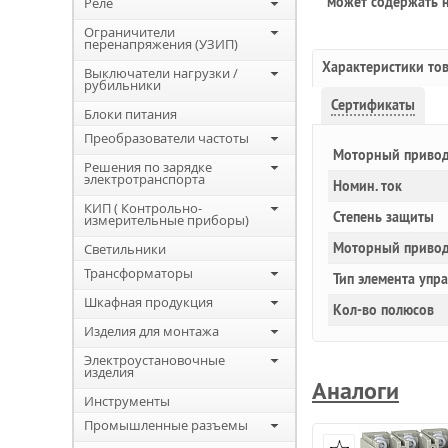
может содержать н
Реле
Ограничители
перенапряжения (УЗИП)
Характеристики то
Выключатели нагрузки /
рубильники
Сертификаты
Блоки питания
Преобразователи частоты
Моторный привод
Решения по зарядке
электротранспорта
Номин. ток
КИП ( Контрольно-
Степень защиты
измерительные приборы)
Моторный привод
Светильники
Трансформаторы
Тип элемента упр
Шкафная продукция
Кол-во полюсов
Изделия для монтажа
Электроустановочные
изделия
Аналоги
Инструменты
Промышленные разъемы