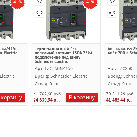
41%
41%
6 ка/415в
Термо-магнитный 4-х
Авт. выкл. ezc
r Electric
полюсный автомат 150А 25kA,
4п3т 200 a Schn
подключение под шину
Schneider Electric
Арт.:EZC250N4150
Арт.:EZC250H
lectric
Бренд: Schneider Electric
Бренд: Schnei
Склад: 0 шт.
Склад: 0 шт.
41 762,60 руб.
70 314,29 руб.
 корзину
В корзину
24 639,94 руб.
41 485,44 руб.