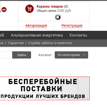
Корзина товаров
(0)
0,00 руб.
а
Общая сумма:
Авторизация
Регистрация
кВ
Альтернативная энергетика
Контакты
ра
Гарантия
Служба заботы о клиентах
Каталог:
По категориям
Найти