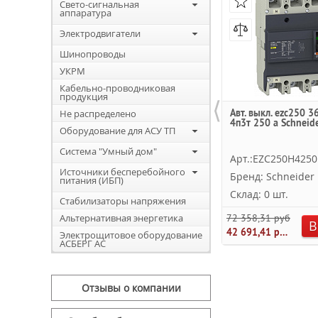
Свето-сигнальная
аппаратура
Электродвигатели
Шинопроводы
УКРМ
Кабельно-проводниковая
продукция
⟨
Авт. выкл. ezc250 3
Не распределено
4п3т 250 a Schneide
Оборудование для АСУ ТП
Система "Умный дом"
Арт.:EZC250H4250
Источники бесперебойного
Бренд: Schneider E
питания (ИБП)
Склад: 0 шт.
Стабилизаторы напряжения
Альтернативная энергетика
72 358,31 руб.
В
42 691,41 руб.
Электрощитовое оборудование
АСБЕРГ АС
Отзывы о компании