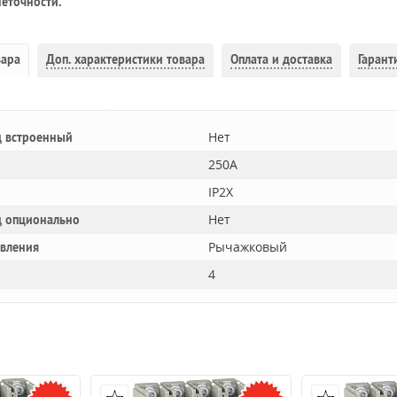
еточности.
вара
Доп.
характеристики товара
Оплата и доставка
Гарант
Нет
 встроенный
250A
IP2X
Нет
 опционально
Рычажковый
авления
4