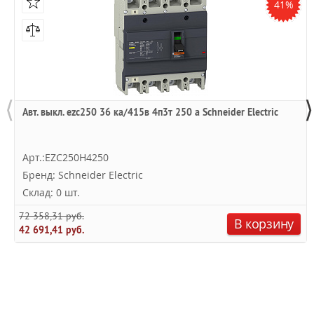
41%
⟨
⟩
Авт. выкл. ezc250 36 ка/415в 4п3т 250 a Schneider Electric
Арт.:EZC250H4250
Бренд: Schneider Electric
Склад: 0 шт.
72 358,31 руб.
В корзину
42 691,41 руб.