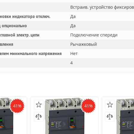
Встраив. устройство фиксиро
Да
новки индикатора отключ.
Да
 опционально
Подключение спереди
главной электр. цепи
Рычажковый
авления
Нет
телем минимального напряжения
4
41%
41%