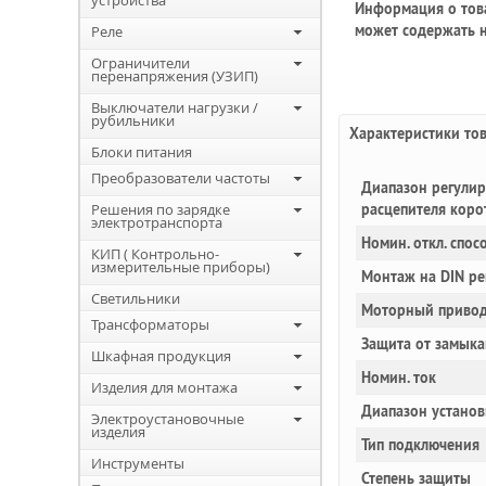
устройства
Информация о това
может содержать н
Реле
Ограничители
перенапряжения (УЗИП)
Выключатели нагрузки /
рубильники
Характеристики то
Блоки питания
Преобразователи частоты
Диапазон регулир
Решения по зарядке
расцепителя коро
электротранспорта
Номин. откл. спос
КИП ( Контрольно-
измерительные приборы)
Монтаж на DIN ре
Светильники
Моторный привод
Трансформаторы
Защита от замыка
Шкафная продукция
Номин. ток
Изделия для монтажа
Диапазон установ
Электроустановочные
изделия
Тип подключения
Инструменты
Степень защиты