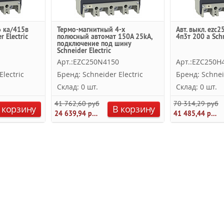
6 ка/415в
Термо-магнитный 4-х
Авт. выкл. ezc
r Electric
полюсный автомат 150А 25kA,
4п3т 200 a Schn
подключение под шину
Schneider Electric
Арт.:EZC250N4150
Арт.:EZC250H
lectric
Бренд: Schneider Electric
Бренд: Schnei
Склад: 0 шт.
Склад: 0 шт.
41 762,60 руб.
70 314,29 руб.
 корзину
В корзину
24 639,94 руб.
41 485,44 руб.