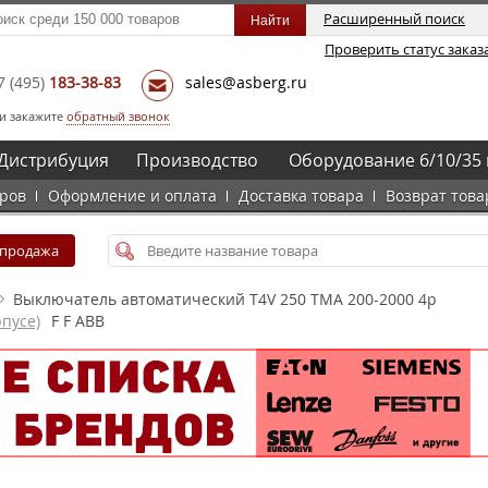
Расширенный поиск
Проверить статус заказ
7
(495)
183-38-83
sales@asberg.ru
и закажите
обратный звонок
Дистрибуция
Производство
Оборудование 6/10/35 
аров
Оформление и оплата
Доставка товара
Возврат това
спродажа
Выключатель автоматический T4V 250 TMA 200-2000 4p
пусе)
F F ABB