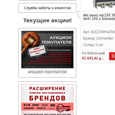
Служба заботы о клиентах
⟨
Авт. выкл. ezc250 3
Текущие акции!
4п3т 250 a Schneide
Арт.:EZC250H4250
Бренд: Schneider E
Склад: 0 шт.
72 358,31 руб.
В
42 691,41 руб.
АУКЦИОН ПОКУПАТЕЛЯ!