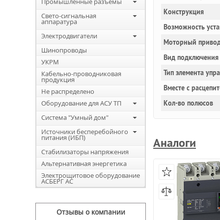
Промышленные разъемы
Конструкция
Свето-сигнальная
аппаратура
Возможность уста
Электродвигатели
Моторный привод
Шинопроводы
Вид подключения 
УКРМ
Тип элемента упр
Кабельно-проводниковая
продукция
Вместе с расцепи
Не распределено
Оборудование для АСУ ТП
Кол-во полюсов
Система "Умный дом"
Источники бесперебойного
питания (ИБП)
Аналоги
Стабилизаторы напряжения
Альтернативная энергетика
Электрощитовое оборудование
АСБЕРГ АС
Отзывы о компании