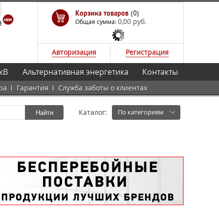
Корзина товаров
(0)
0,00 руб.
а
Общая сумма:
Авторизация
Регистрация
кВ
Альтернативная энергетика
Контакты
ра
Гарантия
Служба заботы о клиентах
Каталог:
По категориям
Найти