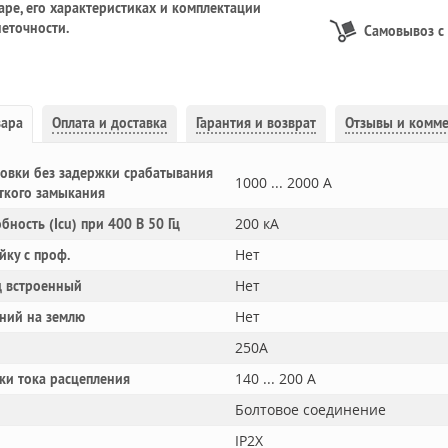
ре, его характеристиках и комплектации
еточности.
Самовывоз с
вара
Оплата и доставка
Гарантия и возврат
Отзывы и комм
овки без задержки срабатывания
1000 ... 2000 А
ткого замыкания
200 кА
обность (Icu) при 400 В 50 Гц
Нет
йку с проф.
Нет
 встроенный
Нет
ний на землю
250A
140 ... 200 А
ки тока расцепления
Болтовое соединение
IP2X