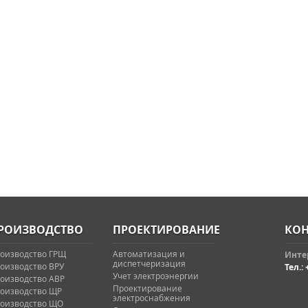
РОИЗВОДСТВО
ПРОЕКТИРОВАНИЕ
КОН
оизводство ГРЩ
Автоматизация и
Интер
диспетчеризация
оизводство ВРУ
Тел.: 
Учет электроэнергии
оизводство АВР
Проектирование
оизводство ЩР
электроснабжения
оизводство ЩО