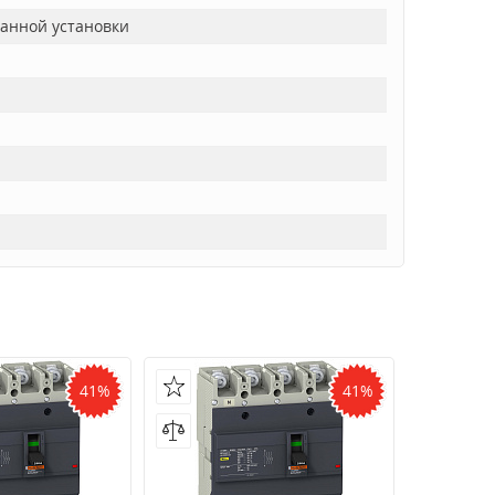
ванной установки
41%
41%