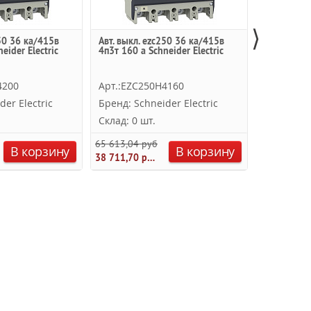
⟩
250 36 ка/415в
Авт. выкл. ezc250 36 ка/415в
Термо-маг
eider Electric
4п3т 160 a Schneider Electric
полюсный 
подключен
Schneider E
4200
Арт.:EZC250H4160
Арт.:EZC
der Electric
Бренд: Schneider Electric
Бренд: Sc
Склад: 0 шт.
Склад: 0 
65 613,04 руб.
41 762,60 
В корзину
В корзину
38 711,70 руб.