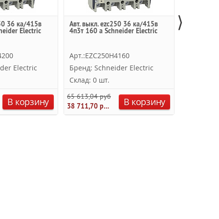
⟩
250 36 ка/415в
Авт. выкл. ezc250 36 ка/415в
Термо-маг
eider Electric
4п3т 160 a Schneider Electric
полюсный 
подключен
Schneider E
4200
Арт.:EZC250H4160
Арт.:EZC
der Electric
Бренд: Schneider Electric
Бренд: Sc
Склад: 0 шт.
Склад: 0 
65 613,04 руб.
41 762,60 
В корзину
В корзину
38 711,70 руб.