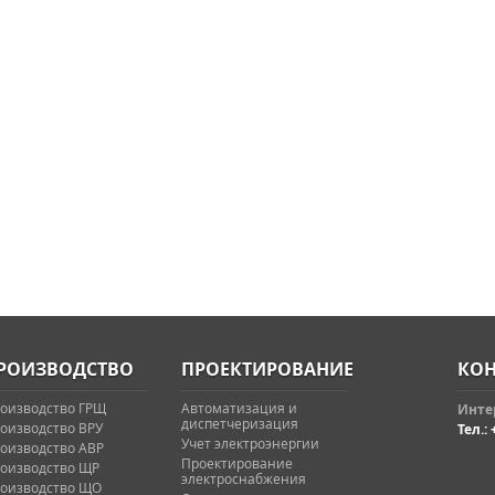
РОИЗВОДСТВО
ПРОЕКТИРОВАНИЕ
КОН
оизводство ГРЩ
Автоматизация и
Интер
диспетчеризация
оизводство ВРУ
Тел.: 
Учет электроэнергии
оизводство АВР
Проектирование
оизводство ЩР
электроснабжения
оизводство ЩО