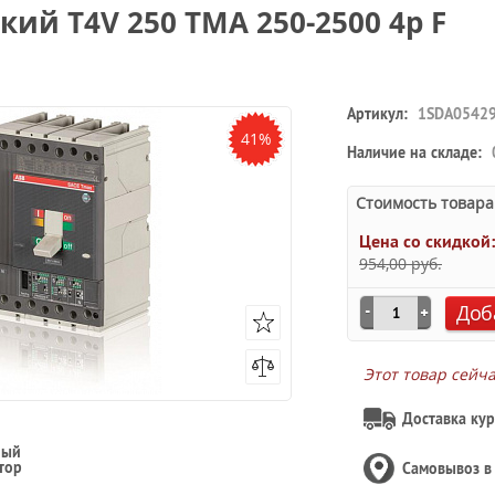
й T4V 250 TMA 250-2500 4p F
Артикул:
1SDA0542
41%
Наличие на складе:
Стоимость товара
Цена со скидкой
954,00 руб.
Доб
Этот товар сейч
Доставка кур
ный
тор
Самовывоз 