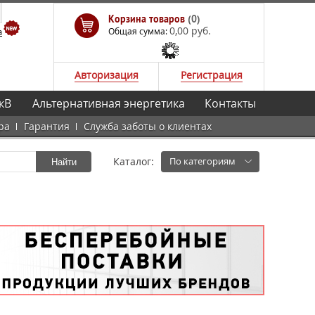
Корзина товаров
(0)
0,00 руб.
а
Общая сумма:
Авторизация
Регистрация
кВ
Альтернативная энергетика
Контакты
ра
Гарантия
Служба заботы о клиентах
Каталог:
По категориям
Найти