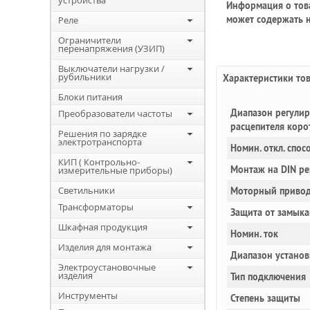
устройства
Информация о това
может содержать н
Реле
Ограничители
перенапряжения (УЗИП)
Выключатели нагрузки /
рубильники
Характеристики то
Блоки питания
Диапазон регулир
Преобразователи частоты
расцепителя коро
Решения по зарядке
электротранспорта
Номин. откл. спос
КИП ( Контрольно-
Монтаж на DIN ре
измерительные приборы)
Светильники
Моторный привод
Трансформаторы
Защита от замыка
Шкафная продукция
Номин. ток
Изделия для монтажа
Диапазон установ
Электроустановочные
изделия
Тип подключения
Инструменты
Степень защиты