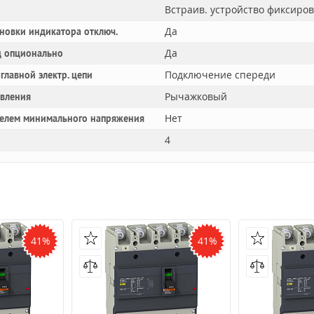
Встраив. устройство фиксиро
Да
новки индикатора отключ.
Да
 опционально
Подключение спереди
главной электр. цепи
Рычажковый
авления
Нет
телем минимального напряжения
4
41%
41%