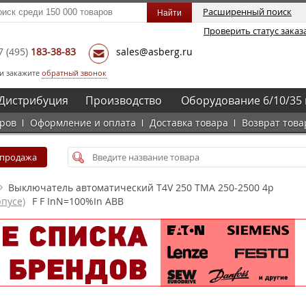
Расширенный поиск
Проверить статус заказ
7
(495)
183-38-83
sales@asberg.ru
и закажите
обратный звонок
Дистрибуция
Производство
Оборудование 6/10/35 
аров
Оформление и оплата
Доставка товара
Возврат това
спродажа
Выключатель автоматический T4V 250 TMA 250-2500 4p
пусе)
F F InN=100%In ABB