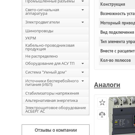
Промышленные разъемы
Конструкция
Свето-сигнальная
аппаратура
Возможность уста
Электродвигатели
Моторный привод
Шинопроводы
Вид подключения 
УКРМ
Тип элемента упр
Кабельно-проводниковая
продукция
Вместе с расцепи
Не распределено
Кол-во полюсов
Оборудование для АСУ ТП
Система "Умный дом"
Источники бесперебойного
Аналоги
питания (ИБП)
Стабилизаторы напряжения
Альтернативная энергетика
Электрощитовое оборудование
АСБЕРГ АС
Отзывы о компании