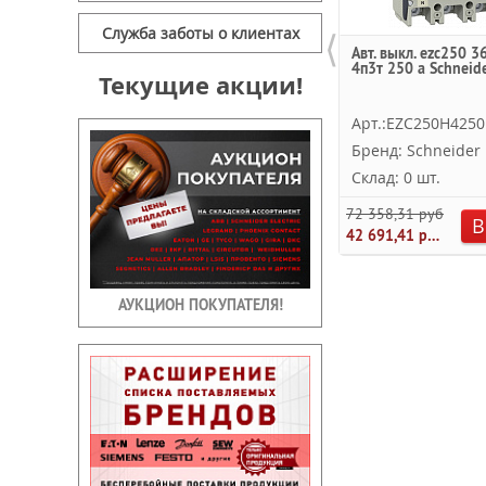
⟨
Служба заботы о клиентах
Авт. выкл. ezc250 3
4п3т 250 a Schneide
Текущие акции!
Арт.:EZC250H4250
Бренд: Schneider E
Склад: 0 шт.
72 358,31 руб.
В
42 691,41 руб.
АУКЦИОН ПОКУПАТЕЛЯ!