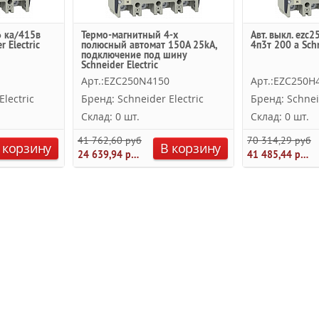
6 ка/415в
Термо-магнитный 4-х
Авт. выкл. ezc
r Electric
полюсный автомат 150А 25kA,
4п3т 200 a Schn
подключение под шину
Schneider Electric
Арт.:EZC250N4150
Арт.:EZC250H
lectric
Бренд: Schneider Electric
Бренд: Schnei
Склад: 0 шт.
Склад: 0 шт.
41 762,60 руб.
70 314,29 руб.
 корзину
В корзину
24 639,94 руб.
41 485,44 руб.