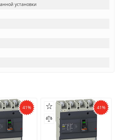
ванной установки
41%
41%