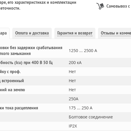
ре, его характеристиках и комплектации
Самовывоз с
еточности.
вара
Оплата и доставка
Гарантия и возврат
Отзывы и комм
овки без задержки срабатывания
1250 ... 2500 А
ткого замыкания
200 кА
обность (Icu) при 400 В 50 Гц
Нет
йку с проф.
Нет
 встроенный
Нет
ний на землю
250A
175 ... 250 А
ки тока расцепления
Болтовое соединение
IP2X