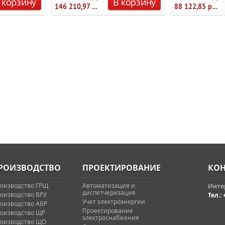
 корзину
В корзину
146 210,97 руб.
88 122,85 руб.
РОИЗВОДСТВО
ПРОЕКТИРОВАНИЕ
КОН
оизводство ГРЩ
Автоматизация и
Интер
диспетчеризация
оизводство ВРУ
Тел.: 
Учет электроэнергии
оизводство АВР
Проектирование
оизводство ЩР
электроснабжения
оизводство ЩО