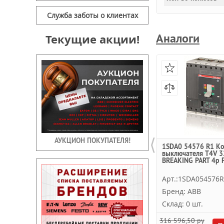
Служба заботы о клиентах
Аналоги
Текущие акции!
⟨
АУКЦИОН ПОКУПАТЕЛЯ!
1SDA0 54576 R1 Ко
выключателя T4V 3
BREAKING PART 4p F
Арт.:1SDA054576
Бренд: ABB
Склад: 0 шт.
316 596,50 руб.