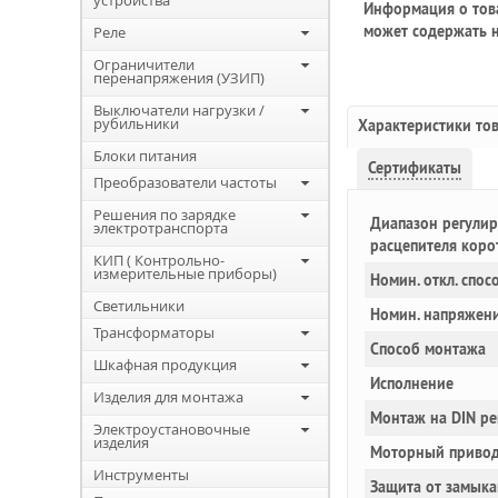
устройства
Информация о това
может содержать н
Реле
Ограничители
перенапряжения (УЗИП)
Выключатели нагрузки /
рубильники
Характеристики то
Блоки питания
Сертификаты
Преобразователи частоты
Решения по зарядке
Диапазон регулир
электротранспорта
расцепителя коро
КИП ( Контрольно-
измерительные приборы)
Номин. откл. спос
Светильники
Номин. напряжен
Трансформаторы
Способ монтажа
Шкафная продукция
Исполнение
Изделия для монтажа
Монтаж на DIN ре
Электроустановочные
изделия
Моторный привод
Инструменты
Защита от замыка