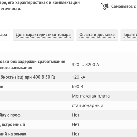
ре, его характеристиках и комплектации
Самовывоз с
еточности.
вара
Доп.
характеристики товара
Оплата и доставка
Гарант
овки без задержки срабатывания
320 ... 3200 А
ткого замыкания
120 кА
обность (Icu) при 400 В 50 Гц
690 В
ие
Монтажная плата
стационарный
Нет
йку с проф.
Нет
 встроенный
Нет
ний на землю