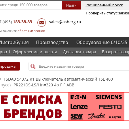
Расширенный поиск
Проверить статус заказ
7
(495)
183-38-83
sales@asberg.ru
и закажите
обратный звонок
Дистрибуция
Производство
Оборудование 6/10/35 
аров
Оформление и оплата
Доставка товара
Возврат това
спродажа
1SDA0 54372 R1 Выключатель автоматический T5L 400
пусе)
PR221DS-LS/I In=320 4p F F ABB