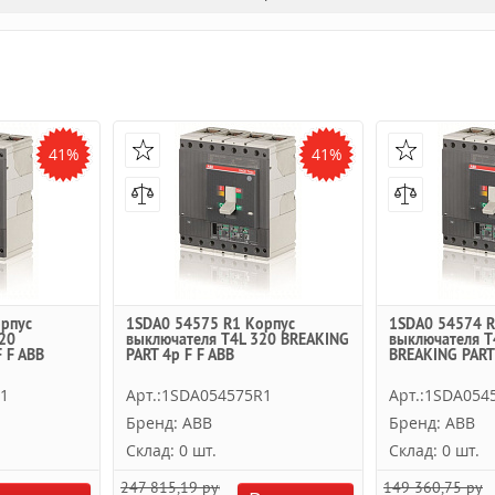
41%
41%
рпус
1SDA0 54575 R1 Корпус
1SDA0 54574 R
20
выключателя T4L 320 BREAKING
выключателя T
 F ABB
PART 4p F F ABB
BREAKING PART 
R1
Арт.:1SDA054575R1
Арт.:1SDA054
Бренд: ABB
Бренд: ABB
Склад: 0 шт.
Склад: 0 шт.
247 815,19 руб.
149 360,75 руб.