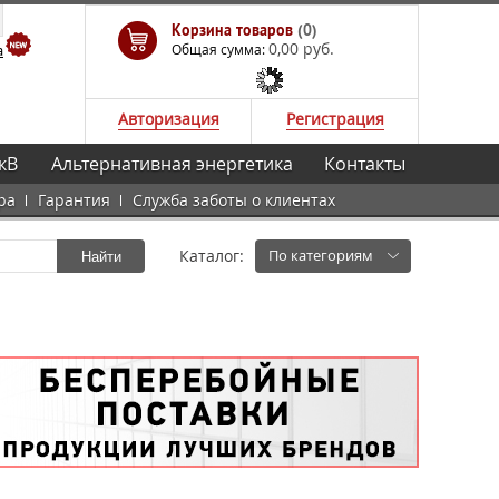
Корзина товаров
(0)
0,00 руб.
а
Общая сумма:
Авторизация
Регистрация
кВ
Альтернативная энергетика
Контакты
ра
Гарантия
Служба заботы о клиентах
Каталог:
По категориям
Найти