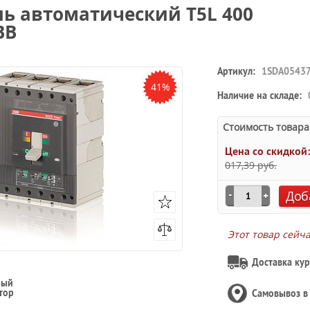
ль автоматический T5L 400
BB
Артикул:
1SDA0543
41%
Наличие на складе:
Стоимость товара
Цена со скидкой
017,39 руб.
Доб
Этот товар сейч
Доставка кур
ный
тор
Самовывоз 