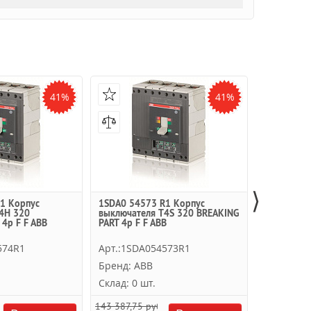
41%
41%
⟩
1 Корпус
1SDA0 54573 R1 Корпус
1SDA0 545
4H 320
выключателя T4S 320 BREAKING
выключате
4p F F ABB
PART 4p F F ABB
BREAKING 
574R1
Арт.:1SDA054573R1
Арт.:1SD
Бренд: ABB
Бренд: A
Склад: 0 шт.
Склад: 0 
143 387,75 руб.
80 322,00 