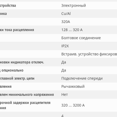
Электронный
устройства
Cu/Al
ника
320A
128 ... 320 А
ки тока расцепления
Болтовое соединение
IP2X
Встраив. устройство фиксиро
Да
новки индикатора отключ.
Да
 опционально
Подключение спереди
главной электр. цепи
Рычажковый
авления
Нет
телем минимального напряжения
рочной задержки расцепителя
320 ... 3200 А
ания
4