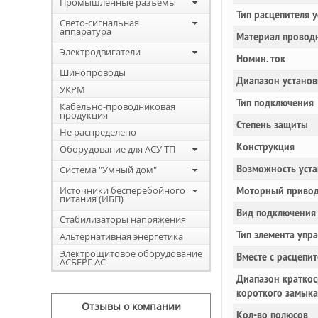
Промышленные разъемы
Тип расцепителя 
Свето-сигнальная
аппаратура
Материал провод
Электродвигатели
Номин. ток
Шинопроводы
Диапазон установ
УКРМ
Тип подключения
Кабельно-проводниковая
продукция
Степень защиты
Не распределено
Конструкция
Оборудование для АСУ ТП
Возможность уста
Система "Умный дом"
Источники бесперебойного
Моторный привод
питания (ИБП)
Вид подключения 
Стабилизаторы напряжения
Тип элемента упр
Альтернативная энергетика
Электрощитовое оборудование
Вместе с расцепи
АСБЕРГ АС
Диапазон краткос
короткого замык
Отзывы о компании
Кол-во полюсов