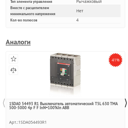
Рычажковый
Тип элемента управления
Вместе с расцепителем
Нет
минимального напряжения
4
Кол-во полюсов
Аналоги
41%
⟨
⟩
1SDA0 54493 R1 Выключатель автоматический T5L 630 TMA
500-5000 4p F F InN=100%In ABB
Арт.:1SDA054493R1