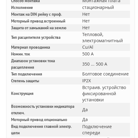
Монтажная плата
Способ монтажа
стационарный
Исполнение
Нет
Монтаж на DIN рейку с проф.
Нет
Моторный привод встроенный
Нет
Защита от замыканий на землю
Тепловой,
Тип расцепителя устройства
электромагнитный
Cu/Al
Материал проводника
500 А
Номин. ток
Диапазон установки тока
350 ... 500 А
расцепления
Болтовое соединение
Тип подключения
IP2X
Степень защиты
Встраив. устройство
фиксированной
Конструкция
установки
Возможность установки индикатора
Да
отключ.
Да
Моторный привод опционально
Подключение
Вид подключения главной электр.
спереди
цепи