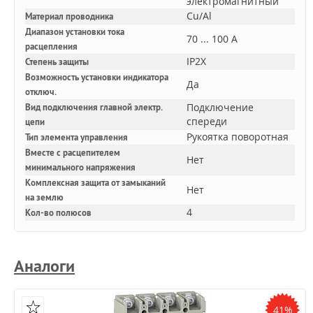
электромагнитный
Cu/Al
Материал проводника
Диапазон установки тока
70 ... 100 А
расцепления
IP2X
Степень защиты
Возможность установки индикатора
Да
отключ.
Подключение
Вид подключения главной электр.
спереди
цепи
Рукоятка поворотная
Тип элемента управления
Вместе с расцепителем
Нет
минимального напряжения
Комплексная защита от замыканий
Нет
на землю
4
Кол-во полюсов
Аналоги
41%