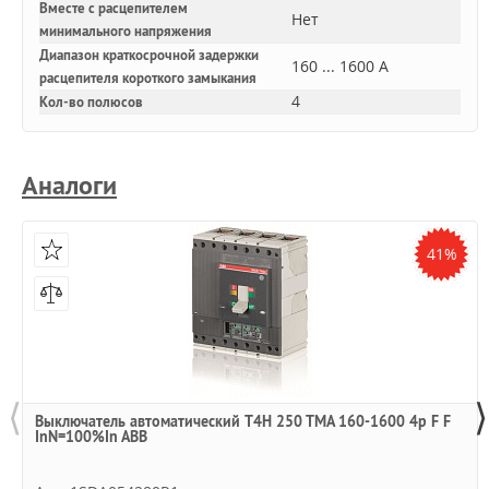
Вместе с расцепителем
Нет
минимального напряжения
Диапазон краткосрочной задержки
160 ... 1600 А
расцепителя короткого замыкания
4
Кол-во полюсов
Аналоги
41%
⟨
⟩
Выключатель автоматический T4H 250 TMA 160-1600 4p F F
InN=100%In ABB