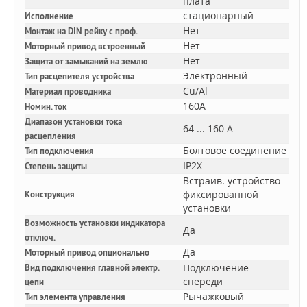
плата
стационарный
Исполнение
Нет
Монтаж на DIN рейку с проф.
Нет
Моторный привод встроенный
Нет
Защита от замыканий на землю
Электронный
Тип расцепителя устройства
Cu/Al
Материал проводника
160A
Номин. ток
Диапазон установки тока
64 ... 160 А
расцепления
Болтовое соединение
Тип подключения
IP2X
Степень защиты
Встраив. устройство
фиксированной
Конструкция
установки
Возможность установки индикатора
Да
отключ.
Да
Моторный привод опционально
Подключение
Вид подключения главной электр.
спереди
цепи
Рычажковый
Тип элемента управления