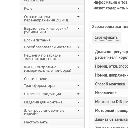
устройства
Информация о това
может содержать н
Реле
Ограничители
перенапряжения (УЗИП)
Характеристики то
Выключатели нагрузки /
рубильники
Сертификаты
Блоки питания
Преобразователи частоты
Диапазон регулир
Решения по зарядке
расцепителя коро
электротранспорта
Номин. откл. спос
КИП ( Контрольно-
измерительные приборы)
Номин. напряжен
Светильники
Способ монтажа
Трансформаторы
Исполнение
Шкафная продукция
Монтаж на DIN ре
Изделия для монтажа
Электроустановочные
Моторный привод
изделия
Защита от замыка
Инструменты