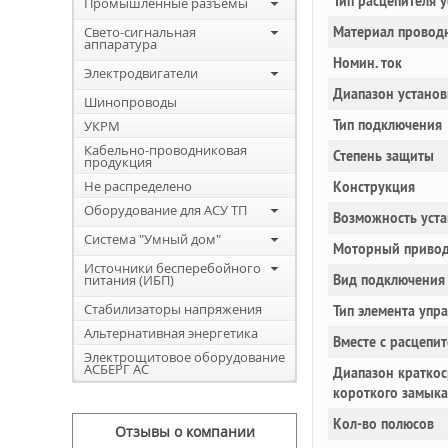
Тип расцепителя 
Промышленные разъемы
Свето-сигнальная
Материал провод
аппаратура
Номин. ток
Электродвигатели
Диапазон установ
Шинопроводы
Тип подключения
УКРМ
Кабельно-проводниковая
Степень защиты
продукция
Не распределено
Конструкция
Оборудование для АСУ ТП
Возможность уста
Система "Умный дом"
Моторный привод
Источники бесперебойного
питания (ИБП)
Вид подключения 
Стабилизаторы напряжения
Тип элемента упр
Альтернативная энергетика
Вместе с расцепи
Электрощитовое оборудование
АСБЕРГ АС
Диапазон краткос
короткого замык
Кол-во полюсов
Отзывы о компании