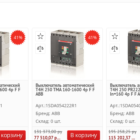
41%
41%
атический
Выключатель автоматический
Выключатель а
600 4p F F
T4H 250 TMA 160-1600 4p F F
T4H 250 PR222
ABB
In=160 4p F F 
R1
Арт.:1SDA054222R1
Арт.:1SDA054
Бренд: ABB
Бренд: ABB
Склад: 0 шт.
Склад: 0 шт.
131 373,00 руб.
195 258,25 руб.
 корзину
В корзину
77 510,07 руб.
115 202,37 руб.