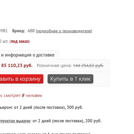
09R1
Бренд:
ABB
(
подробнее о производителе
)
0 шт. (
под заказ
)
 и информация о доставке
:
85 110,23 руб.
Розничная цена:
144 254,62 руб.
авить в корзину
Купить в 1 клик
ас смотрят
8
человек
ьером: от 2 дней (после поставки), 300 руб.
в
пунктах выдачи
: от 2 дней (после поставки), 200 руб.