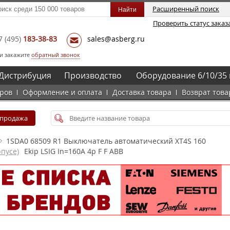
Расширенный поиск
Проверить статус заказ
7
(495)
183-38-83
sales@asberg.ru
и закажите
обратный звонок
Дистрибуция
Производство
Оборудование 6/10/35 
аров
Оформление и оплата
Доставка товара
Возврат това
спродажа
1SDA0 68509 R1 Выключатель автоматический XT4S 160
пусе)
Ekip LSIG In=160A 4p F F ABB