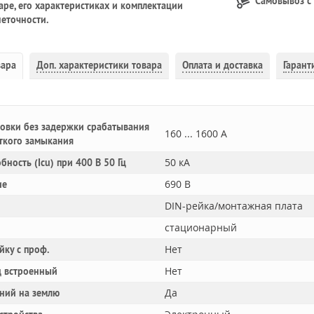
Самовывоз с
ре, его характеристиках и комплектации
еточности.
вара
Доп.
характеристики товара
Оплата и доставка
Гарант
овки без задержки срабатывания
160 ... 1600 А
ткого замыкания
50 кА
обность (Icu) при 400 В 50 Гц
690 В
ие
DIN-рейка/монтажная плата
стационарный
Нет
йку с проф.
Нет
 встроенный
Да
ний на землю