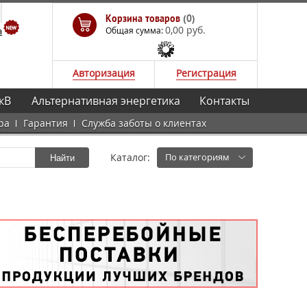
Корзина товаров
(0)
0,00 руб.
а
Общая сумма:
Авторизация
Регистрация
кВ
Альтернативная энергетика
Контакты
ра
Гарантия
Служба заботы о клиентах
Каталог:
По категориям
Найти