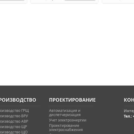
РОИЗВОДСТВО
ПРОЕКТИРОВАНИЕ
КОН
оизводство ГРЩ
Автоматизация и
Интер
диспетчеризация
оизводство ВРУ
Тел.: 
Учет электроэнергии
оизводство АВР
Проектирование
оизводство ЩР
электроснабжения
оизводство ЩО