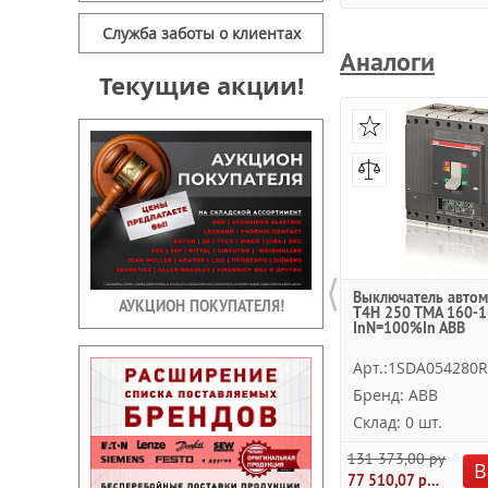
Служба заботы о клиентах
Аналоги
Текущие акции!
⟨
Выключатель автом
АУКЦИОН ПОКУПАТЕЛЯ!
T4H 250 TMA 160-1
InN=100%In ABB
Арт.:1SDA054280
Бренд: ABB
Склад: 0 шт.
131 373,00 руб.
В
77 510,07 руб.