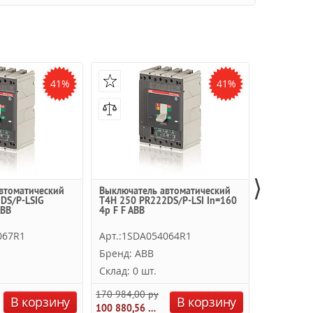
41%
41%
⟩
втоматический
Выключатель автоматический
Выключате
DS/P-LSIG
T4H 250 PR222DS/P-LSI In=160
T4H 250 P
ABB
4p F F ABB
4p F F ABB
067R1
Арт.:1SDA054064R1
Арт.:1SD
Бренд: ABB
Бренд: A
Склад: 0 шт.
Склад: 0 
170 984,00 руб.
156 329,25
В корзину
В корзину
100 880,56 руб.