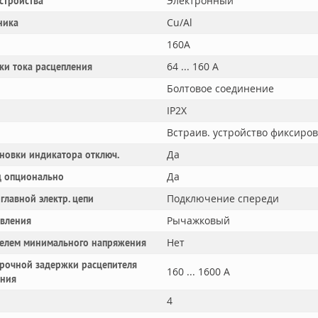
Электронный
устройства
Cu/Al
ника
160A
64 ... 160 А
ки тока расцепления
Болтовое соединение
IP2X
Встраив. устройство фиксиро
Да
новки индикатора отключ.
Да
 опционально
Подключение спереди
главной электр. цепи
Рычажковый
авления
Нет
телем минимального напряжения
рочной задержки расцепителя
160 ... 1600 А
ания
4