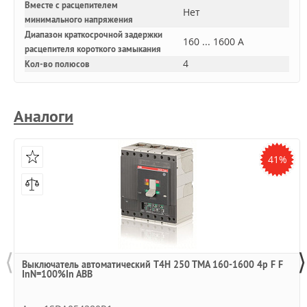
Вместе с расцепителем
Нет
минимального напряжения
Диапазон краткосрочной задержки
160 ... 1600 А
расцепителя короткого замыкания
4
Кол-во полюсов
Аналоги
41%
⟨
⟩
Выключатель автоматический T4H 250 TMA 160-1600 4p F F
InN=100%In ABB