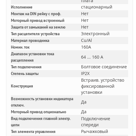
плата
стационарный
Исполнение
Нет
Монтаж на DIN рейку с проф.
Нет
Моторный привод встроенный
Нет
Защита от замыканий на землю
Электронный
Тип расцепителя устройства
Cu/Al
Материал проводника
160A
Номин. ток
Диапазон установки тока
64 ... 160 А
расцепления
Болтовое соединение
Тип подключения
IP2X
Степень защиты
Встраив. устройство
фиксированной
Конструкция
установки
Возможность установки индикатора
Да
отключ.
Да
Моторный привод опционально
Подключение
Вид подключения главной электр.
спереди
цепи
Рычажковый
Тип элемента управления