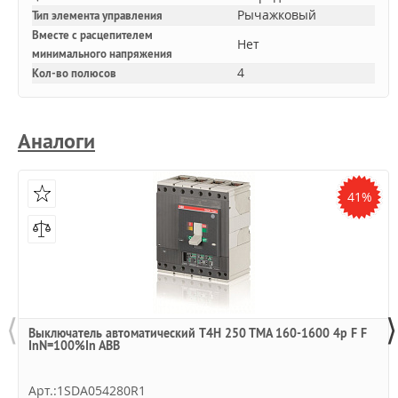
Рычажковый
Тип элемента управления
Вместе с расцепителем
Нет
минимального напряжения
4
Кол-во полюсов
Аналоги
41%
⟨
⟩
Выключатель автоматический T4H 250 TMA 160-1600 4p F F
InN=100%In ABB
Арт.:1SDA054280R1