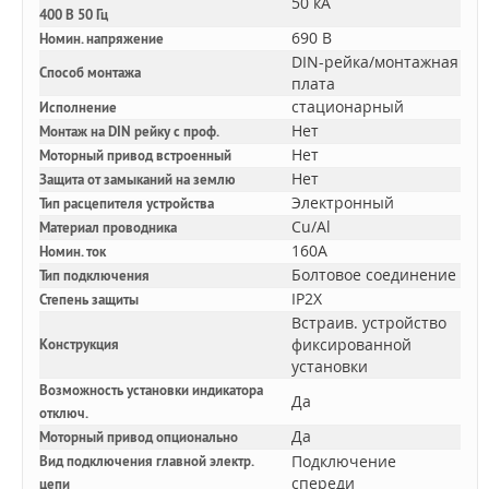
50 кА
400 В 50 Гц
690 В
Номин. напряжение
DIN-рейка/монтажная
Способ монтажа
плата
стационарный
Исполнение
Нет
Монтаж на DIN рейку с проф.
Нет
Моторный привод встроенный
Нет
Защита от замыканий на землю
Электронный
Тип расцепителя устройства
Cu/Al
Материал проводника
160A
Номин. ток
Болтовое соединение
Тип подключения
IP2X
Степень защиты
Встраив. устройство
фиксированной
Конструкция
установки
Возможность установки индикатора
Да
отключ.
Да
Моторный привод опционально
Подключение
Вид подключения главной электр.
спереди
цепи