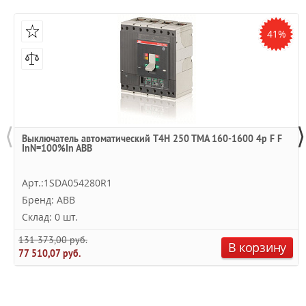
41%
⟨
⟩
Выключатель автоматический T4H 250 TMA 160-1600 4p F F
InN=100%In ABB
Арт.:1SDA054280R1
Бренд: ABB
Склад: 0 шт.
131 373,00 руб.
В корзину
77 510,07 руб.