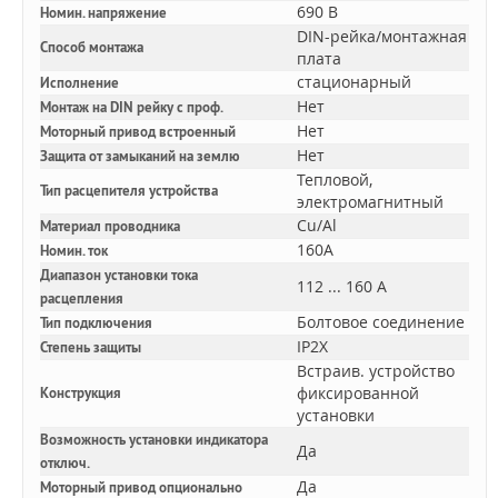
690 В
Номин. напряжение
DIN-рейка/монтажная
Способ монтажа
плата
стационарный
Исполнение
Нет
Монтаж на DIN рейку с проф.
Нет
Моторный привод встроенный
Нет
Защита от замыканий на землю
Тепловой,
Тип расцепителя устройства
электромагнитный
Cu/Al
Материал проводника
160A
Номин. ток
Диапазон установки тока
112 ... 160 А
расцепления
Болтовое соединение
Тип подключения
IP2X
Степень защиты
Встраив. устройство
фиксированной
Конструкция
установки
Возможность установки индикатора
Да
отключ.
Да
Моторный привод опционально