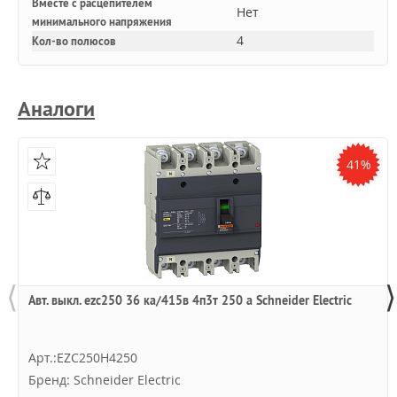
Вместе с расцепителем
Нет
минимального напряжения
4
Кол-во полюсов
Аналоги
41%
⟨
⟩
Авт. выкл. ezc250 36 ка/415в 4п3т 250 a Schneider Electric
Арт.:EZC250H4250
Бренд: Schneider Electric