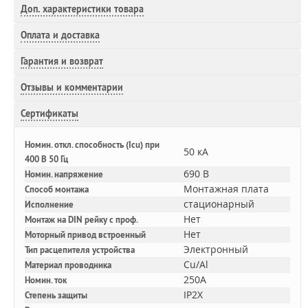
Доп.
характеристики товара
Оплата и доставка
Гарантия и возврат
Отзывы и комментарии
Сертификаты
Номин. откл. способность (Icu) при
50 кА
400 В 50 Гц
690 В
Номин. напряжение
Монтажная плата
Способ монтажа
стационарный
Исполнение
Нет
Монтаж на DIN рейку с проф.
Нет
Моторный привод встроенный
Электронный
Тип расцепителя устройства
Cu/Al
Материал проводника
250A
Номин. ток
IP2X
Степень защиты