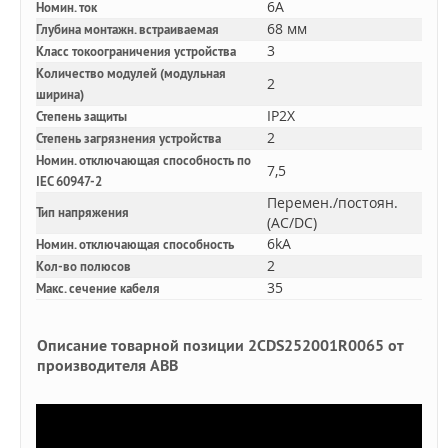
6A
Номин. ток
68 мм
Глубина монтажн. встраиваемая
3
Класс токоограничения устройства
Количество модулей (модульная
2
ширина)
IP2X
Степень защиты
2
Степень загрязнения устройства
Номин. отключающая способность по
7,5
IEC 60947-2
Перемен./постоян.
Тип напряжения
(AC/DC)
6kA
Номин. отключающая способность
2
Кол-во полюсов
35
Макс. сечение кабеля
Описание товарной позиции 2CDS252001R0065 от
производителя ABB