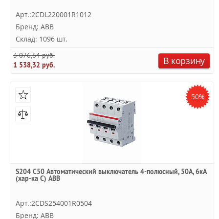
Арт.:2CDL220001R1012
Бренд: ABB
Склад: 1096 шт.
3 076,64 руб.
В корзину
1 538,32 руб.
50%
S204 C50 Автоматический выключатель 4-полюсный, 50А, 6кА
(хар-ка C) ABB
Арт.:2CDS254001R0504
Бренд: ABB