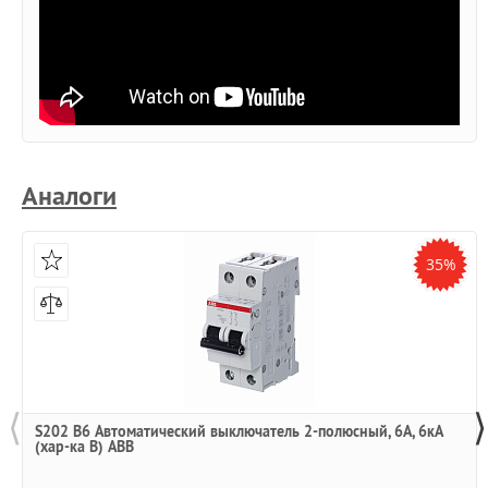
Аналоги
35%
⟨
⟩
S202 B6 Автоматический выключатель 2-полюсный, 6А, 6кА
(хар-ка B) ABB