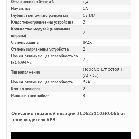
Да
Отключение нейтрали N
6A
Номин. ток
68 мм
Глубина монтажн. встраиваемая
3
Класс токоограничения устройства
Количество модулей (модульная
2
ширина)
IP2X
Степень защиты
2
Степень загрязнения устройства
Номин. отключающая способность по
7,5
IEC 60947-2
Перемен./постоян.
Тип напряжения
(AC/DC)
6kA
Номин. отключающая способность
2
Кол-во полюсов
35
Макс. сечение кабеля
Описание товарной позиции 2CDS251103R0065 от
производителя ABB