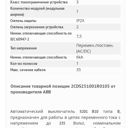
3
Класс токоограничения устройства
Количество модулей (модульная
1
ширина)
IP2X
Степень защиты
2
Степень загрязнения устройства
Номин. отключающая способность по
7,5
IEC 60947-2
Перемен./постоян.
Тип напряжения
(AC/DC)
6kA
Номин. отключающая способность
1
Кол-во полюсов
35
Макс. сечение кабеля
Описание товарной позиции 2CDS251001R0105 от
производителя ABB
Автоматический выключатель
типа
,
S201 B10
B
предназначен для работы в цепях переменного тока с
напряжением до
Вольт, номинальном
235