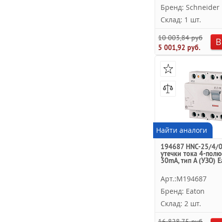
Бренд: Schneider E
Склад: 1 шт.
10 003,84 руб.
В
5 001,92 руб.
Найти аналоги
194687 HNC-25/4/0
утечки тока 4-полю
30mA, тип A (УЗО) E
Арт.:M194687
Бренд: Eaton
Склад: 2 шт.
16 828,75 руб.