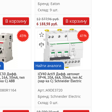
Бренд: Eaton
Склад: 9 шт.
12 377,96 руб.
В корзину
В корзину
6 188,98 руб.
45%
41%
и
Найти аналоги
AC30 Дифф.
iCV40 Acti9 Дифф. автомат
, 16A, 30mA, тип
3P+N, 20А, 6kА, 30mA, тип AC
-ка C) ABB
(хар-ка С) Schneider Electric
5080R1164
Арт.:A9DE3720
Бренд: Schneider Electric
Склад: 0 шт.
18 790,20 руб.