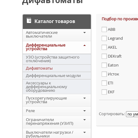
Дифавтоматы
Подбор по произв
Каталог товаров
ABB
Автоматические
выключатели
Legrand
Дифференциальные
AKEL
устройства
DEKraft
УЗО (устройства защитного
отключения)
Eaton
Дифавтоматы
Исток
Дифференциальные модули
Аксессуары к
ETI
дифференциальному
оборудованию
EKF
Пускорегулирующие
устройства
Реле
Сортировать:
Ограничители
перенапряжения (УЗИП)
Выключатели нагрузки /
рубильники