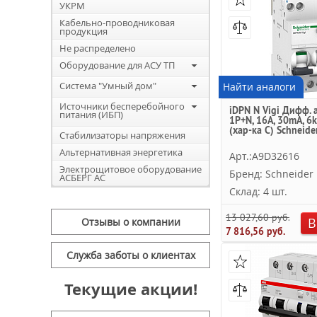
УКРМ
Кабельно-проводниковая
продукция
Не распределено
Оборудование для АСУ ТП
Система "Умный дом"
Найти аналоги
Источники бесперебойного
iDPN N Vigi Дифф. 
питания (ИБП)
1P+N, 16A, 30mA, 6k
(хар-ка C) Schneider
Стабилизаторы напряжения
Альтернативная энергетика
Арт.:A9D32616
Электрощитовое оборудование
Бренд: Schneider E
АСБЕРГ АС
Склад: 4 шт.
13 027,60 руб.
В
Отзывы о компании
7 816,56 руб.
Служба заботы о клиентах
Текущие акции!