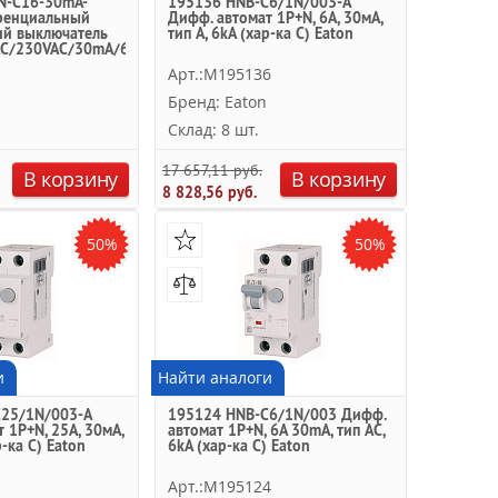
N-C16-30mA-
195136 HNB-C6/1N/003-A
ренциальный
Дифф. автомат 1Р+N, 6A, 30мА,
ий выключатель
тип A, 6kA (хар-ка C) Eaton
AC/230VAC/30mA/6kA
Арт.:M195136
Бренд: Eaton
Склад: 8 шт.
17 657,11 руб.
В корзину
В корзину
8 828,56 руб.
50%
50%
и
Найти аналоги
25/1N/003-A
195124 HNB-C6/1N/003 Дифф.
 1Р+N, 25A, 30мА,
автомат 1P+N, 6A 30mA, тип AC,
р-ка C) Eaton
6kA (хар-ка С) Eaton
1
Арт.:M195124