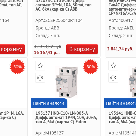
фф. автомат
DS203NC C10 AC30 Дифф.
АВДТ-ARC-1P+
0mA, тип АC,
автомат 3P+N, 10А, 30mA, тип
ТипAC Диффе
AC, 6kA (хар-ка C) ABB
автоматическ
1P+N/16A/C/
AKEL
1164
Арт.:2CSR256040R1104
Арт.:400917
Бренд: ABB
Бренд: AKEL
Склад: 7 шт.
Склад: 2 шт.
32 334,82 руб.
 корзину
В корзину
2 841,74 руб.
16 167,41 руб.
50%
50%
Найти аналоги
Найти аналог
т 1P+N, 16A,
195137 HNB-C10/1N/003-A
195141 HNB-C
хар-ка C)
Дифф. автомат 1Р+N, 10A, 30мА,
Дифф. автомат
тип A, 6kA (хар-ка C) Eaton
тип A, 6kA (ха
Арт.:M195137
Арт.:M19514