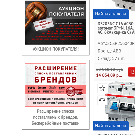
Найти аналоги
DS203NC C16 AC30
автомат 3P+N, 16A,
AC, 6kA (хар-ка C) 
Арт.:2CSR256040R
АУКЦИОН ПОКУПАТЕЛЯ!
Бренд: ABB
Склад: 57 шт.
28 068,18 руб.
В
14 034,09 руб.
Расширение списка
поставляемых брендов.
Бесперебойные поставки
Найти аналоги