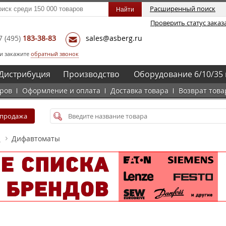
Расширенный поиск
Проверить статус заказ
7
(495)
183-38-83
sales@asberg.ru
и закажите
обратный звонок
Дистрибуция
Производство
Оборудование 6/10/35 
аров
Оформление и оплата
Доставка товара
Возврат това
спродажа
а
Дифавтоматы