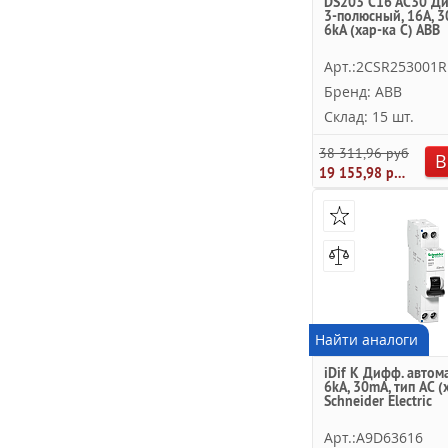
DS203 C16 AC30 Ди
3-полюсный, 16A, 3
6kA (хар-ка C) ABB
Арт.:2CSR253001R
Бренд: ABB
Склад: 15 шт.
38 311,96 руб.
В
19 155,98 руб.
Найти аналоги
iDif K Дифф. автома
6kA, 30mA, тип AС (
Schneider Electric
Арт.:A9D63616