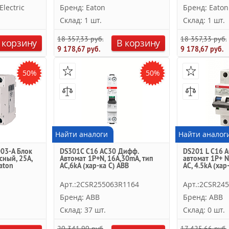
lectric
Бренд: Eaton
Бренд: Eaton
Склад: 1 шт.
Склад: 1 шт.
18 357,33 руб.
18 357,33 руб.
 корзину
В корзину
9 178,67 руб.
9 178,67 руб.
50%
50%
Найти аналоги
Найти аналог
03-A Блок
DS301C C16 AC30 Дифф.
DS201 L C16 
сный, 25A,
Автомат 1P+N, 16А,30mA, тип
автомат 1P+ N
aton
AC,6kA (хар-ка C) ABB
АC, 4.5kA (хар
Арт.:2CSR255063R1164
Арт.:2CSR24
Бренд: ABB
Бренд: ABB
Склад: 37 шт.
Склад: 0 шт.
20 341,90 руб.
17 425,66 руб.