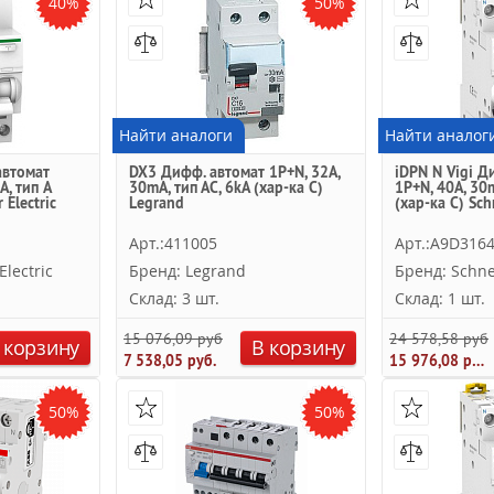
40%
50%
Найти аналоги
Найти аналог
автомат
DX3 Дифф. автомат 1P+N, 32A,
iDPN N Vigi Д
A, тип A
30mA, тип АC, 6kA (хар-ка C)
1P+N, 40A, 30m
 Electric
Legrand
(хар-ка C) Sch
Арт.:411005
Арт.:A9D316
lectric
Бренд: Legrand
Бренд: Schnei
Склад: 3 шт.
Склад: 1 шт.
15 076,09 руб.
24 578,58 руб.
 корзину
В корзину
7 538,05 руб.
15 976,08 руб.
50%
50%