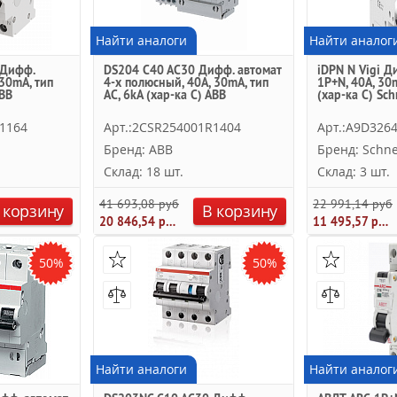
Найти аналоги
Найти аналог
 Дифф.
DS204 C40 AC30 Дифф. автомат
iDPN N Vigi Д
 30mA, тип
4-х полюсный, 40A, 30mA, тип
1P+N, 40A, 30m
ABB
АC, 6kA (хар-ка C) ABB
(хар-ка C) Sch
1164
Арт.:2CSR254001R1404
Арт.:A9D326
Бренд: ABB
Бренд: Schnei
Склад: 18 шт.
Склад: 3 шт.
41 693,08 руб.
22 991,14 руб.
 корзину
В корзину
20 846,54 руб.
11 495,57 руб.
50%
50%
Найти аналоги
Найти аналог