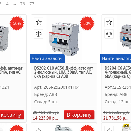
...
3
4
76
77
50%
50%
Найти аналоги
Найти аналог
фф. автомат
DS202 C10 AC30 Дифф. автомат
DS204 C6 AC3
0mA, тип АC,
2-полюсный, 10A, 30mA, тип АC,
4-полюсный, 6
6kA (хар-ка C) ABB
6kA (хар-ка C
1324
Арт.:2CSR252001R1104
Арт.:2CSR25
Бренд: ABB
Бренд: ABB
Склад: 5 шт.
Склад: 12 шт.
28 451,80 руб.
43 563,12 руб.
 корзину
В корзину
14 225,90 руб.
21 781,56 руб.