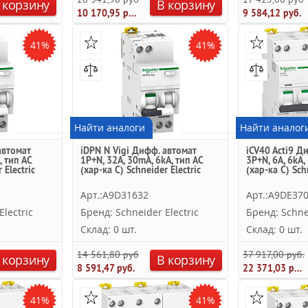
 корзину
В корзину
10 170,95 руб.
9 584,12 руб.
41%
41%
Найти аналоги
Найти аналог
автомат
iDPN N Vigi Дифф. автомат
iCV40 Acti9 Д
, тип AС
1P+N, 32A, 30mA, 6kA, тип AС
3P+N, 6А, 6kА,
 Electric
(хар-ка C) Schneider Electric
(хар-ка C) Sch
Арт.:A9D31632
Арт.:A9DE37
lectric
Бренд: Schneider Electric
Бренд: Schnei
Склад: 0 шт.
Склад: 0 шт.
14 561,80 руб.
37 917,00 руб.
 корзину
В корзину
8 591,47 руб.
22 371,03 руб.
41%
41%