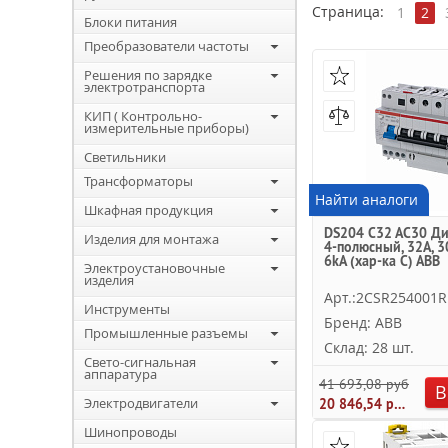
Страница:
1
2
Блоки питания
Преобразователи частоты
Решения по зарядке
электротранспорта
КИП ( Контрольно-
измерительные приборы)
Светильники
Трансформаторы
Найти аналоги
Шкафная продукция
DS204 C32 AC30 Ди
Изделия для монтажа
4-полюсный, 32A, 3
6kA (хар-ка C) ABB
Электроустановочные
изделия
Арт.:2CSR254001R
Инструменты
Бренд: ABB
Промышленные разъемы
Склад: 28 шт.
Свето-сигнальная
аппаратура
41 693,08 руб.
В
Электродвигатели
20 846,54 руб.
Шинопроводы