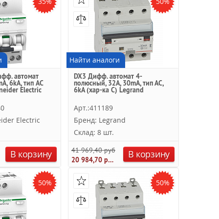
35%
50%
и
Найти аналоги
ифф. автомат
DX3 Дифф. автомат 4-
A, 6kA, тип AС
полюсный, 32A, 30mA, тип АC,
neider Electric
6kA (хар-ка C) Legrand
40
Арт.:411189
der Electric
Бренд: Legrand
Склад: 8 шт.
41 969,40 руб.
В корзину
В корзину
20 984,70 руб.
50%
50%