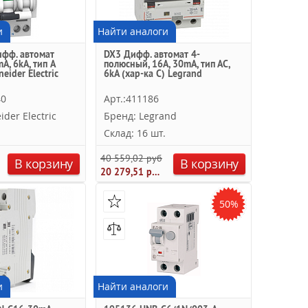
и
Найти аналоги
ифф. автомат
DX3 Дифф. автомат 4-
A, 6kA, тип A
полюсный, 16A, 30mA, тип АC,
neider Electric
6kA (хар-ка C) Legrand
40
Арт.:411186
der Electric
Бренд: Legrand
Склад: 16 шт.
40 559,02 руб.
В корзину
В корзину
20 279,51 руб.
50%
и
Найти аналоги