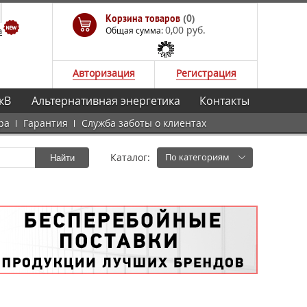
Корзина товаров
(0)
0,00 руб.
а
Общая сумма:
Авторизация
Регистрация
кВ
Альтернативная энергетика
Контакты
ра
Гарантия
Служба заботы о клиентах
Каталог:
По категориям
Найти