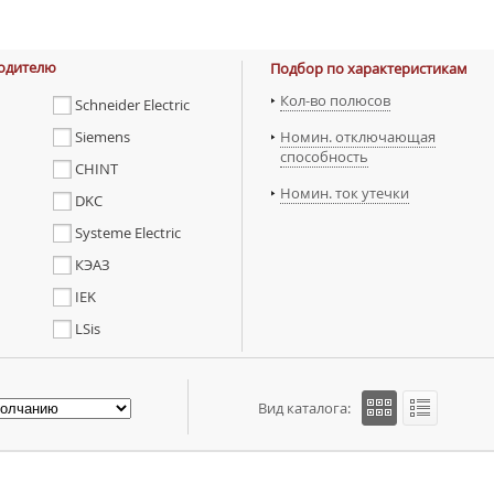
одителю
Подбор по характеристикам
Кол-во полюсов
Schneider Electric
Siemens
Номин. отключающая
способность
CHINT
Номин. ток утечки
DKC
Systeme Electric
КЭАЗ
IEK
LSis
Вид каталога: