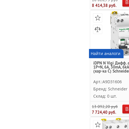
В
8 414,38 руб.
Найти аналоги
iDPN N Vigi Дифф. 
1P+N, 6A, 30mA, 6kA
(хар-ка C) Schneider
Арт.:A9D31606
Бренд: Schneider E
Склад: 0 шт.
13 092,20 руб.
В
7 724,40 руб.