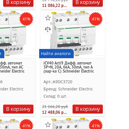
В корзину
В корзину
11 086,22 руб.
41%
41%
и
Найти аналоги
ифф. автомат
iCV40 Acti9 Дифф. автомат
 30mA, тип AC
3P+N, 20А, 6kА, 30mA, тип A
neider Electric
(хар-ка С) Schneider Electric
06
Арт.:A9DC3720
der Electric
Бренд: Schneider Electric
Склад: 0 шт.
21 166,20 руб.
В корзину
В корзину
12 488,06 руб.
41%
41%