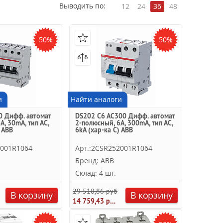
Выводить по:
12
24
36
48
50%
50%
и
Найти аналоги
0 Дифф. автомат
DS202 C6 AC300 Дифф. автомат
A, 30mA, тип АC,
2-полюсный, 6A, 300mA, тип АC,
) ABB
6kA (хар-ка C) ABB
4001R1064
Арт.:2CSR252001R1064
Бренд: ABB
Склад: 4 шт.
29 518,86 руб.
В корзину
В корзину
14 759,43 руб.