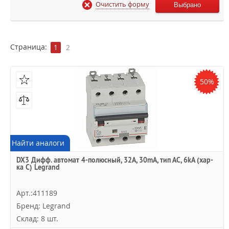
Очистить форму
Выбрано
Страница:
1
2
50%
Найти аналоги
DX3 Дифф. автомат 4-полюсный, 32A, 30mA, тип АC, 6kA (хар-
ка C) Legrand
Арт.:411189
Бренд: Legrand
Склад: 8 шт.