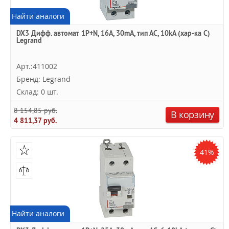
Найти аналоги
DX3 Дифф. автомат 1P+N, 16A, 30mA, тип АC, 10kA (хар-ка C)
Legrand
Арт.:411002
Бренд: Legrand
Склад: 0 шт.
8 154,85 руб.
В корзину
4 811,37 руб.
41%
Найти аналоги