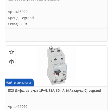
Арт.:415929
Бренд: Legrand
Склад: 0 шт.
Найти аналоги
DX3 Дифф. автомат 1P+N, 25A, 30mA, 6kA (хар-ка C) Legrand
Арт.:411096