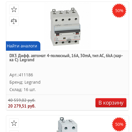
50%
Найти аналоги
DX3 Дифф. автомат 4-полюсный, 16A, 30mA, тип АC, 6kA (хар-
ка C) Legrand
Арт.:411186
Бренд: Legrand
Склад: 16 шт.
40 559,02 руб.
В корзину
20 279,51 руб.
50%