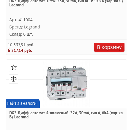
DX3 Дифф. автомат 1P+N, 25A, 30mA, тип АC, 6-10kA (хар-ка C)
Legrand
Арт.:411004
Бренд: Legrand
Склад: 0 шт.
10 537,51 руб.
В корзину
6 217,14 руб.
Найти аналоги
DX3 Дифф. автомат 4-полюсный, 32A, 30mA, тип А, 6kA (хар-ка
B) Legrand