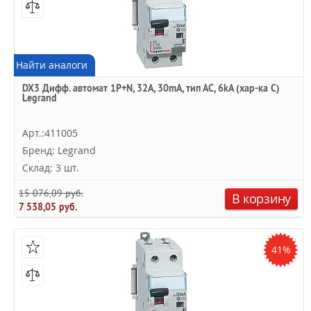
Найти аналоги
DX3 Дифф. автомат 1P+N, 32A, 30mA, тип АC, 6kA (хар-ка C)
Legrand
Арт.:411005
Бренд: Legrand
Склад: 3 шт.
15 076,09 руб.
В корзину
7 538,05 руб.
41%