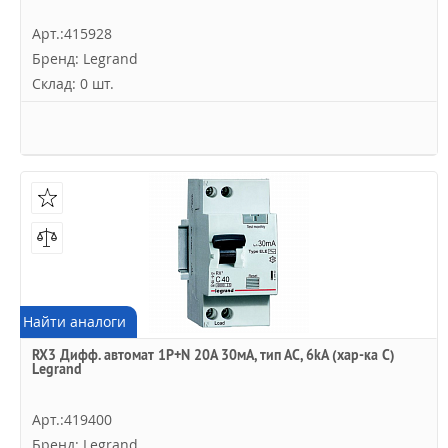
Арт.:415928
Бренд: Legrand
Склад: 0 шт.
Найти аналоги
RX3 Дифф. автомат 1P+N 20А 30мА, тип АC, 6kA (хар-ка C)
Legrand
Арт.:419400
Бренд: Legrand