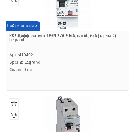
Найти аналоги
RX3 Дифф. автомат 1P+N 32А 30мА, тип АC, 6kA (хар-ка C)
Legrand
Арт.:419402
Бренд: Legrand
Склад: 0 шт.