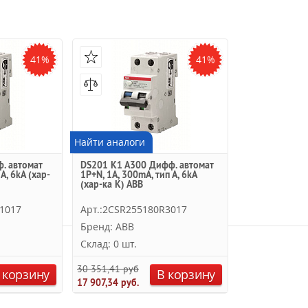
41%
41%
Найти аналоги
. автомат
DS201 K1 A300 Дифф. автомат
А, 6kA (хар-
1P+N, 1A, 300mA, тип А, 6kA
(хар-ка K) ABB
1017
Арт.:2CSR255180R3017
Бренд: ABB
Склад: 0 шт.
30 351,41 руб.
 корзину
В корзину
17 907,34 руб.