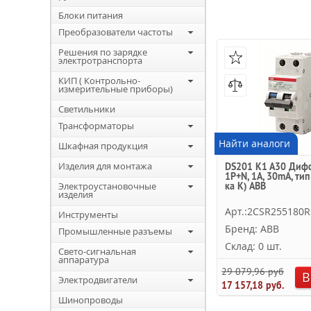
Блоки питания
Преобразователи частоты
Решения по зарядке
электротранспорта
КИП ( Контрольно-
измерительные приборы)
Светильники
Трансформаторы
Найти аналоги
Шкафная продукция
Изделия для монтажа
DS201 K1 A30 Дифф
1P+N, 1A, 30mA, тип 
Электроустановочные
ка K) ABB
изделия
Арт.:2CSR255180R
Инструменты
Бренд: ABB
Промышленные разъемы
Склад: 0 шт.
Свето-сигнальная
аппаратура
29 079,96 руб.
В
Электродвигатели
17 157,18 руб.
Шинопроводы