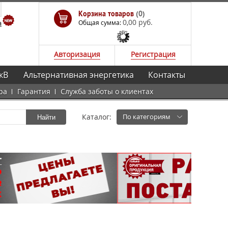
Корзина товаров
(0)
0,00 руб.
а
Общая сумма:
Авторизация
Регистрация
кВ
Альтернативная энергетика
Контакты
ра
Гарантия
Служба заботы о клиентах
Каталог:
По категориям
Найти