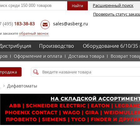
Расширенный поиск
Проверить статус заказ
7
(495)
183-38-83
sales@asberg.ru
и закажите
обратный звонок
Дистрибуция
Производство
Оборудование 6/10/35 
аров
Оформление и оплата
Доставка товара
Возврат това
спродажа
а
Дифавтоматы