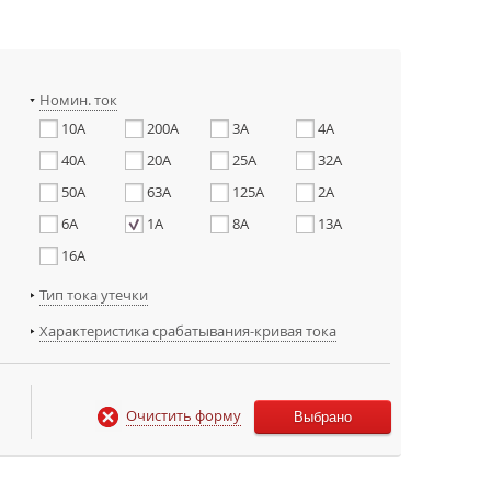
Номин. ток
10A
200A
3A
4A
40A
20A
25A
32A
50A
63A
125A
2A
6A
1A
8A
13A
16A
Тип тока утечки
Характеристика срабатывания-кривая тока
Очистить форму
Выбрано