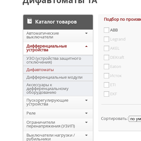
Дифавтоматы 1A
Подбор по произв
Каталог товаров
ABB
Автоматические
выключатели
Legrand
Дифференциальные
AKEL
устройства
DEKraft
УЗО (устройства защитного
отключения)
Eaton
Дифавтоматы
Исток
Дифференциальные модули
Аксессуары к
ETI
дифференциальному
оборудованию
EKF
Пускорегулирующие
устройства
Реле
Сортировать:
Ограничители
перенапряжения (УЗИП)
Выключатели нагрузки /
рубильники