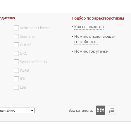
одителю
Подбор по характеристикам
Кол-во полюсов
Schneider Electric
Siemens
Номин. отключающая
способность
CHINT
Номин. ток утечки
DKC
Systeme Electric
КЭАЗ
IEK
LSis
Вид каталога: