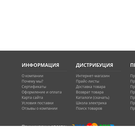
ИНФОРМАЦИЯ
ДИСТРИБУЦИЯ
П
О компании
Интернет-магазин
Пр
Почему мы?
Прайс-листы
Пр
Сертификаты
Доставка товара
Пр
Оформление и оплата
Возврат товара
Пр
Карта сайта
Каталоги (скачать)
Пр
Условия поставки
Школа электрика
Пр
Отзывы о компании
Поиск товаров
Пр
Принимаем к оплате: