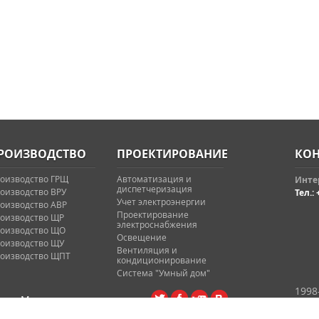
РОИЗВОДСТВО
ПРОЕКТИРОВАНИЕ
КОН
оизводство ГРЩ
Автоматизация и
Интер
диспетчеризация
оизводство ВРУ
Тел.: 
Учет электроэнергии
оизводство АВР
Проектирование
оизводство ЩР
электроснабжения
оизводство ЩО
Освещение
оизводство ЩУ
Вентиляция и
оизводство ЩПТ
кондиционирование
Система "Умный дом"
1998
Мы в социальных сетях: