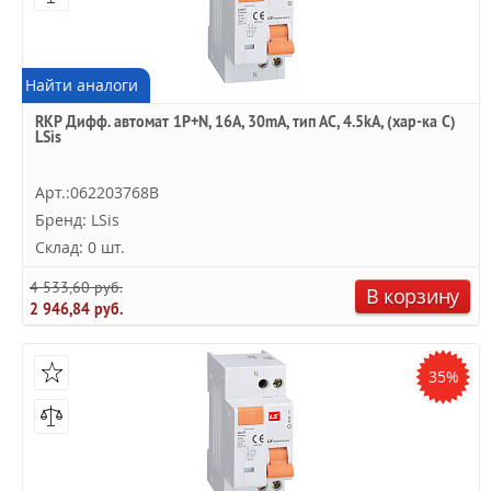
Найти аналоги
RKP Дифф. автомат 1P+N, 16A, 30mA, тип АC, 4.5kA, (хар-ка C)
LSis
Арт.:062203768B
Бренд: LSis
Склад: 0 шт.
4 533,60 руб.
В корзину
2 946,84 руб.
35%