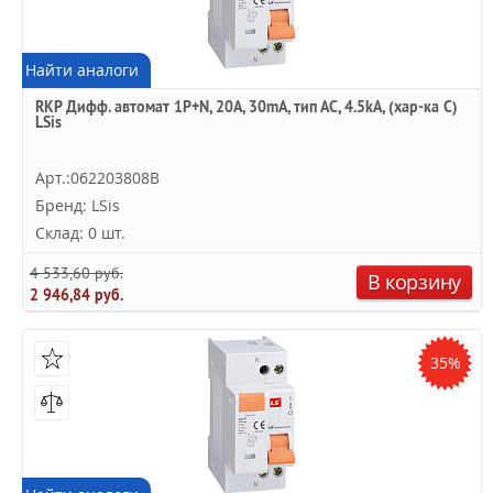
Найти аналоги
RKP Дифф. автомат 1P+N, 20A, 30mA, тип АC, 4.5kA, (хар-ка C)
LSis
Арт.:062203808B
Бренд: LSis
Склад: 0 шт.
4 533,60 руб.
В корзину
2 946,84 руб.
35%