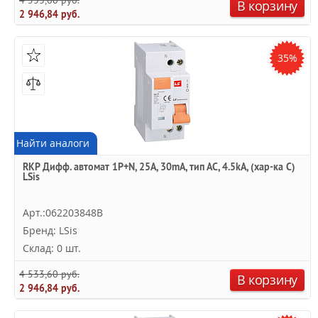
4 533,60 руб.
В корзину
2 946,84 руб.
35%
Найти аналоги
RKP Дифф. автомат 1P+N, 25A, 30mA, тип АC, 4.5kA, (хар-ка C)
LSis
Арт.:062203848B
Бренд: LSis
Склад: 0 шт.
4 533,60 руб.
В корзину
2 946,84 руб.