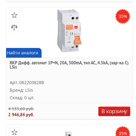
35%
Найти аналоги
RKP Дифф. автомат 1P+N, 20A, 300mA, тип АC, 4.5kA, (хар-ка C)
LSis
Арт.:062203828B
Бренд: LSis
Склад: 0 шт.
4 533,60 руб.
В корзину
2 946,84 руб.
35%