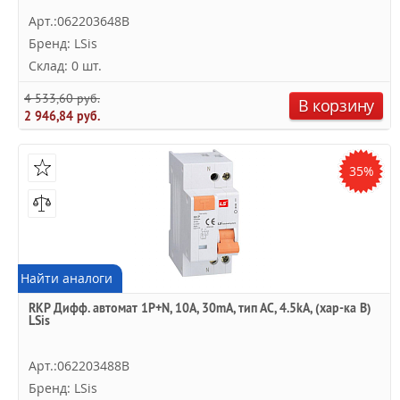
Арт.:062203648B
Бренд: LSis
Склад: 0 шт.
4 533,60 руб.
В корзину
2 946,84 руб.
35%
Найти аналоги
RKP Дифф. автомат 1P+N, 10A, 30mA, тип АC, 4.5kA, (хар-ка B)
LSis
Арт.:062203488B
Бренд: LSis