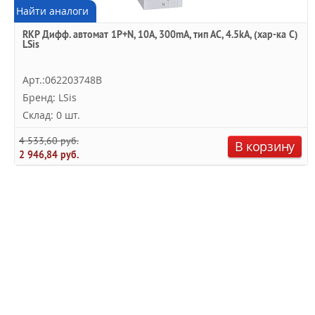
Найти аналоги
RKP Дифф. автомат 1P+N, 10A, 300mA, тип АC, 4.5kA, (хар-ка C)
LSis
Арт.:062203748B
Бренд: LSis
Склад: 0 шт.
4 533,60 руб.
В корзину
2 946,84 руб.