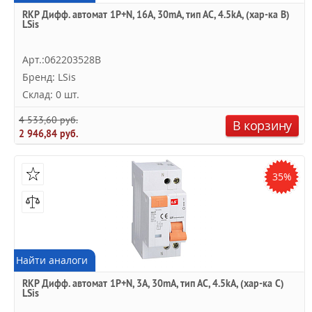
RKP Дифф. автомат 1P+N, 16A, 30mA, тип АC, 4.5kA, (хар-ка B)
LSis
Арт.:062203528B
Бренд: LSis
Склад: 0 шт.
4 533,60 руб.
В корзину
2 946,84 руб.
35%
Найти аналоги
RKP Дифф. автомат 1P+N, 3A, 30mA, тип АC, 4.5kA, (хар-ка C)
LSis