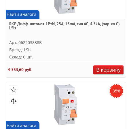
Найти аналоги
RKP Дифф. автомат 1P+N, 25A, 15mA, тип АC, 4.5kA, (хар-ка C)
LSis
Арт.:062203838B
Бренд: LSis
Склад: 0 шт.
В корзину
4 533,60 руб.
35%
Найти аналоги