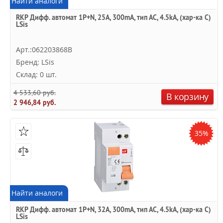
Найти аналоги
RKP Дифф. автомат 1P+N, 25A, 300mA, тип АC, 4.5kA, (хар-ка C)
LSis
Арт.:062203868B
Бренд: LSis
Склад: 0 шт.
4 533,60 руб.
В корзину
2 946,84 руб.
35%
Найти аналоги
RKP Дифф. автомат 1P+N, 32A, 300mA, тип АC, 4.5kA, (хар-ка C)
LSis