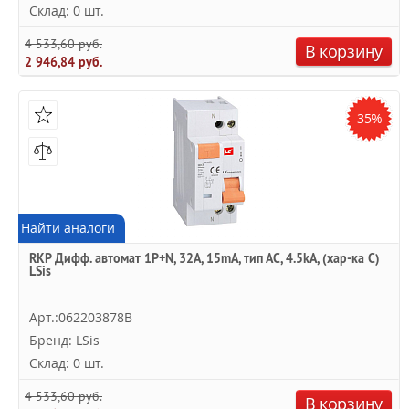
Склад: 0 шт.
4 533,60 руб.
В корзину
2 946,84 руб.
35%
Найти аналоги
RKP Дифф. автомат 1P+N, 32A, 15mA, тип АC, 4.5kA, (хар-ка C)
LSis
Арт.:062203878B
Бренд: LSis
Склад: 0 шт.
4 533,60 руб.
В корзину