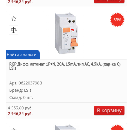
2 946,84 руб.
35%
Найти аналоги
RKP Дифф. автомат 1P+N, 20A, 15mA, тип АC, 4.5kA, (хар-ка C)
LSis
Арт.:062203798B
Бренд: LSis
Склад: 0 шт.
4 533,60 руб.
В корзину
2 946,84 руб.