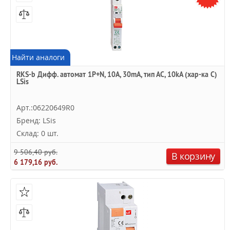
Найти аналоги
RKS-b Дифф. автомат 1P+N, 10A, 30mA, тип АC, 10kA (хар-ка C)
LSis
Арт.:06220649R0
Бренд: LSis
Склад: 0 шт.
9 506,40 руб.
В корзину
6 179,16 руб.