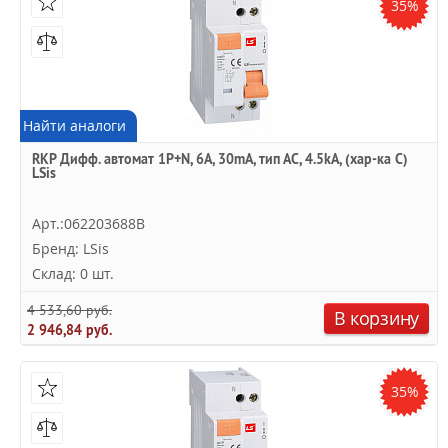
35%
Найти аналоги
RKP Дифф. автомат 1P+N, 6A, 30mA, тип АC, 4.5kA, (хар-ка C)
LSis
Арт.:062203688B
Бренд: LSis
Склад: 0 шт.
4 533,60 руб.
В корзину
2 946,84 руб.
35%