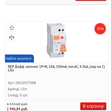
35%
Найти аналоги
RKP Дифф. автомат 1P+N, 10A, 100mA, тип АC, 4.5kA, (хар-ка C)
LSis
Арт.:062203738B
Бренд: LSis
Склад: 0 шт.
4 533,60 руб.
В корзину
2 946,84 руб.