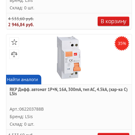
Бренд: LSis
Склад: 0 шт.
4 533,60 руб.
В корзину
2 946,84 руб.
35%
Найти аналоги
RKP Дифф. автомат 1P+N, 16A, 300mA, тип АC, 4.5kA, (хар-ка C)
LSis
Арт.:062203788B
Бренд: LSis
Склад: 0 шт.