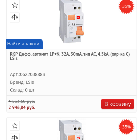
35%
Найти аналоги
RKP Дифф. автомат 1P+N, 32A, 30mA, тип АC, 4.5kA, (хар-ка C)
LSis
Арт.:062203888B
Бренд: LSis
Склад: 0 шт.
4 533,60 руб.
В корзину
2 946,84 руб.
35%