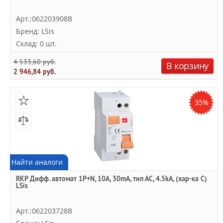
Арт.:062203908B
Бренд: LSis
Склад: 0 шт.
4 533,60 руб.
В корзину
2 946,84 руб.
35%
Найти аналоги
RKP Дифф. автомат 1P+N, 10A, 30mA, тип АC, 4.5kA, (хар-ка C)
LSis
Арт.:062203728B