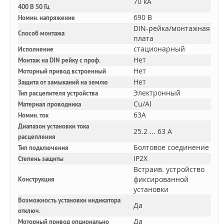
70 кА
400 В 50 Гц
690 В
Номин. напряжение
DIN-рейка/монтажная
Способ монтажа
плата
стационарный
Исполнение
Нет
Монтаж на DIN рейку с проф.
Нет
Моторный привод встроенный
Нет
Защита от замыканий на землю
Электронный
Тип расцепителя устройства
Cu/Al
Материал проводника
63A
Номин. ток
Диапазон установки тока
25.2 ... 63 А
расцепления
Болтовое соединение
Тип подключения
IP2X
Степень защиты
Встраив. устройство
фиксированной
Конструкция
установки
Возможность установки индикатора
Да
отключ.
Да
Моторный привод опционально