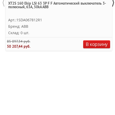
⟨
⟩
XT2S 160 Ekip LSI 63 3P F F Автоматический выключатель 3-
полюсный, 63А, 50kA ABB
Арт.:1SDA067812R1
Бренд: ABB
Склад: 0 шт.
85 097,34 руб.
В корзину
50 207,44 руб.