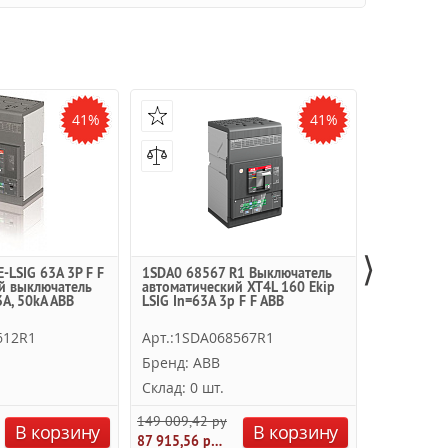
41%
41%
⟩
E-LSIG 63A 3P F F
1SDA0 68567 R1 Выключатель
1SDA0 685
й выключатель
автоматический XT4L 160 Ekip
автоматич
A, 50kA ABB
LSIG In=63A 3p F F ABB
LSI In=63A
612R1
Арт.:1SDA068567R1
Арт.:1SD
Бренд: ABB
Бренд: A
Склад: 0 шт.
Склад: 0 
149 009,42 руб.
140 525,01
В корзину
В корзину
87 915,56 руб.