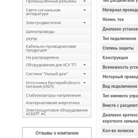
Тип расцепителя 
Промышленные разъемы
Свето-сигнальная
Материал провод
аппаратура
Номин. ток
Электродвигатели
Диапазон установ
Шинопроводы
Тип подключения
УКРМ
Кабельно-проводниковая
Степень защиты
продукция
Не распределено
Конструкция
Оборудование для АСУ ТП
Возможность уста
Система "Умный дом"
Моторный привод
Источники бесперебойного
питания (ИБП)
Вид подключения 
Стабилизаторы напряжения
Тип элемента упр
Альтернативная энергетика
Вместе с расцепи
Электрощитовое оборудование
АСБЕРГ АС
Диапазон краткос
короткого замык
Кол-во полюсов
Отзывы о компании