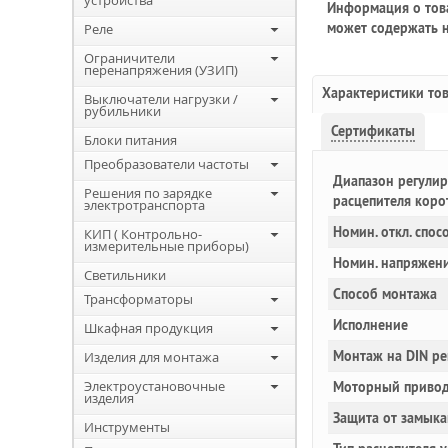
устройства
Информация о това
может содержать н
Реле
Ограничители
перенапряжения (УЗИП)
Характеристики то
Выключатели нагрузки /
рубильники
Сертификаты
Блоки питания
Преобразователи частоты
Диапазон регулир
Решения по зарядке
расцепителя коро
электротранспорта
Номин. откл. спос
КИП ( Контрольно-
измерительные приборы)
Номин. напряжен
Светильники
Способ монтажа
Трансформаторы
Исполнение
Шкафная продукция
Монтаж на DIN ре
Изделия для монтажа
Электроустановочные
Моторный привод
изделия
Защита от замыка
Инструменты