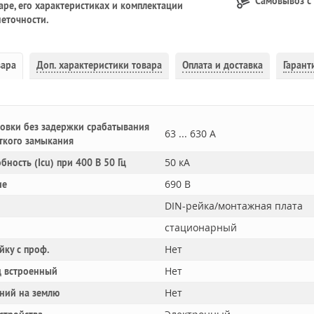
Самовывоз с
ре, его характеристиках и комплектации
еточности.
вара
Доп.
характеристики товара
Оплата и доставка
Гарант
овки без задержки срабатывания
63 ... 630 А
ткого замыкания
50 кА
обность (Icu) при 400 В 50 Гц
690 В
ие
DIN-рейка/монтажная плата
стационарный
Нет
йку с проф.
Нет
 встроенный
Нет
ний на землю