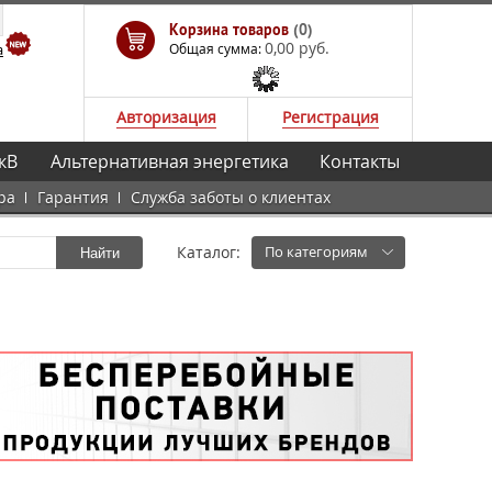
Корзина товаров
(0)
0,00 руб.
а
Общая сумма:
Авторизация
Регистрация
кВ
Альтернативная энергетика
Контакты
ра
Гарантия
Служба заботы о клиентах
Каталог:
По категориям
Найти