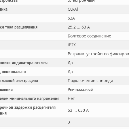
Электронный
устройства
Cu/Al
ника
63A
25.2 ... 63 А
ки тока расцепления
Болтовое соединение
IP2X
Встраив. устройство фиксиро
Да
новки индикатора отключ.
Да
 опционально
Подключение спереди
главной электр. цепи
Рычажковый
авления
Нет
телем минимального напряжения
рочной задержки расцепителя
63 ... 630 А
ания
3