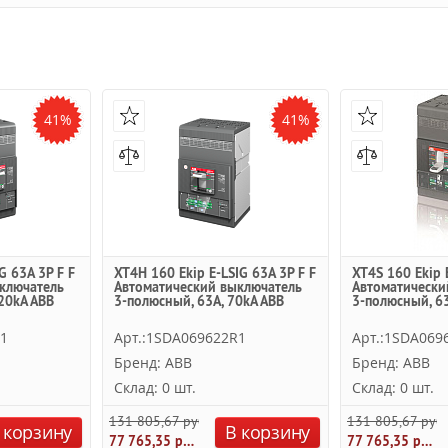
41%
41%
G 63A 3P F F
XT4H 160 Ekip E-LSIG 63A 3P F F
XT4S 160 Ekip 
ключатель
Автоматический выключатель
Автоматически
20kA ABB
3-полюсный, 63A, 70kA ABB
3-полюсный, 63
R1
Арт.:1SDA069622R1
Арт.:1SDA069
Бренд: ABB
Бренд: ABB
Склад: 0 шт.
Склад: 0 шт.
131 805,67 руб.
131 805,67 руб.
 корзину
В корзину
77 765,35 руб.
77 765,35 руб.