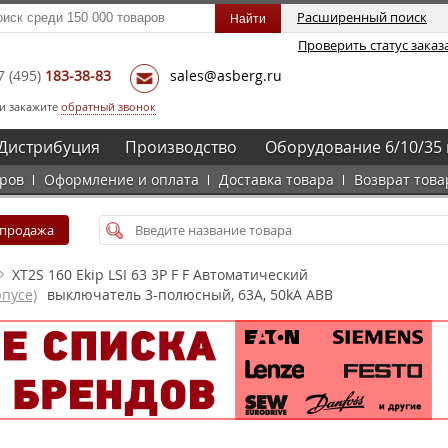
Расширенный поиск
Проверить статус заказ
7
(495)
183-38-83
sales@asberg.ru
и закажите
обратный звонок
Дистрибуция
Производство
Оборудование 6/10/35 
аров
Оформление и оплата
Доставка товара
Возврат това
спродажа
XT2S 160 Ekip LSI 63 3P F F Автоматический
пусе)
выключатель 3-полюсный, 63А, 50kA ABB