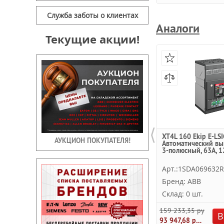
Служба заботы о клиентах
Аналоги
Текущие акции!
⟨
XT4L 160 Ekip E-LSI
АУКЦИОН ПОКУПАТЕЛЯ!
Автоматический вы
3-полюсный, 63A, 1
Арт.:1SDA069632
Бренд: ABB
Склад: 0 шт.
159 233,35 руб.
В
93 947,68 руб.