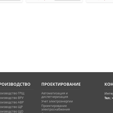
РОИЗВОДСТВО
ПРОЕКТИРОВАНИЕ
КОН
оизводство ГРЩ
Автоматизация и
Интер
диспетчеризация
оизводство ВРУ
Тел.: 
Учет электроэнергии
оизводство АВР
Проектирование
оизводство ЩР
электроснабжения
оизводство ЩО