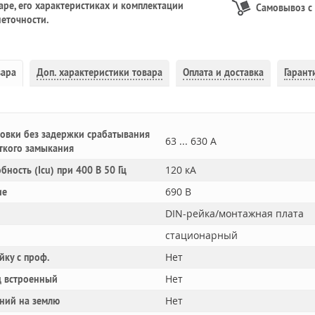
ре, его характеристиках и комплектации
Самовывоз с
еточности.
вара
Доп.
характеристики товара
Оплата и доставка
Гарант
овки без задержки срабатывания
63 ... 630 А
ткого замыкания
120 кА
обность (Icu) при 400 В 50 Гц
690 В
ие
DIN-рейка/монтажная плата
стационарный
Нет
йку с проф.
Нет
 встроенный
Нет
ний на землю