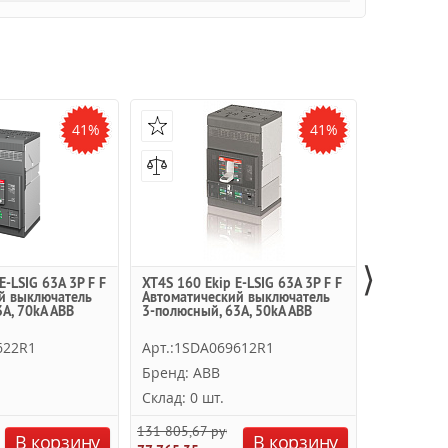
41%
41%
⟩
E-LSIG 63A 3P F F
XT4S 160 Ekip E-LSIG 63A 3P F F
1SDA0 685
й выключатель
Автоматический выключатель
автоматич
A, 70kA ABB
3-полюсный, 63A, 50kA ABB
LSIG In=63
622R1
Арт.:1SDA069612R1
Арт.:1SD
Бренд: ABB
Бренд: A
Склад: 0 шт.
Склад: 0 
131 805,67 руб.
149 009,42
В корзину
В корзину