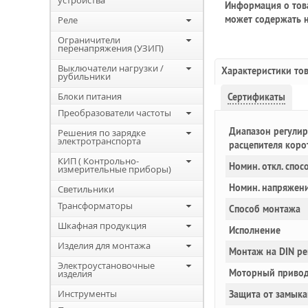
устройства
Информация о това
может содержать н
Реле
Ограничители
перенапряжения (УЗИП)
Выключатели нагрузки /
Характеристики то
рубильники
Блоки питания
Сертификаты
Преобразователи частоты
Диапазон регулир
Решения по зарядке
электротранспорта
расцепителя коро
КИП ( Контрольно-
Номин. откл. спос
измерительные приборы)
Номин. напряжен
Светильники
Трансформаторы
Способ монтажа
Шкафная продукция
Исполнение
Изделия для монтажа
Монтаж на DIN ре
Электроустановочные
Моторный привод
изделия
Инструменты
Защита от замыка