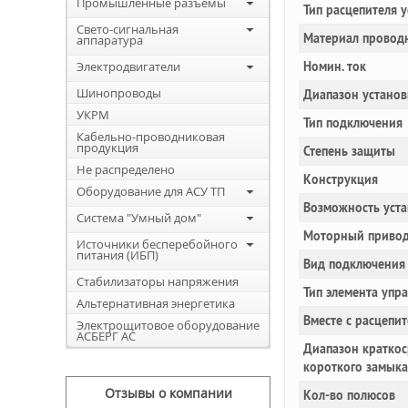
Промышленные разъемы
Тип расцепителя 
Свето-сигнальная
Материал провод
аппаратура
Электродвигатели
Номин. ток
Шинопроводы
Диапазон установ
УКРМ
Тип подключения
Кабельно-проводниковая
продукция
Степень защиты
Не распределено
Конструкция
Оборудование для АСУ ТП
Возможность уста
Система "Умный дом"
Моторный привод
Источники бесперебойного
питания (ИБП)
Вид подключения 
Стабилизаторы напряжения
Тип элемента упр
Альтернативная энергетика
Вместе с расцепи
Электрощитовое оборудование
АСБЕРГ АС
Диапазон краткос
короткого замык
Отзывы о компании
Кол-во полюсов