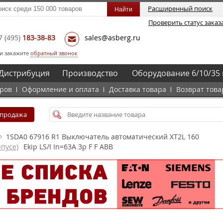
Расширенный поиск
Проверить статус заказ
7
(495)
183-38-83
sales@asberg.ru
и закажите
обратный звонок
Дистрибуция
Производство
Оборудование 6/10/35 
аров
Оформление и оплата
Доставка товара
Возврат това
спродажа
1SDA0 67916 R1 Выключатель автоматический XT2L 160
пусе)
Ekip LS/I In=63A 3p F F ABB