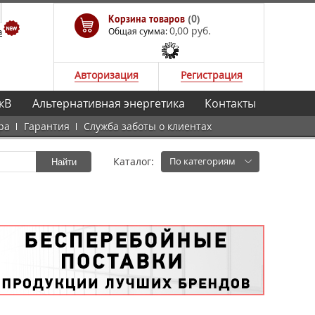
Корзина товаров
(0)
0,00 руб.
а
Общая сумма:
Авторизация
Регистрация
кВ
Альтернативная энергетика
Контакты
ра
Гарантия
Служба заботы о клиентах
Каталог:
По категориям
Найти