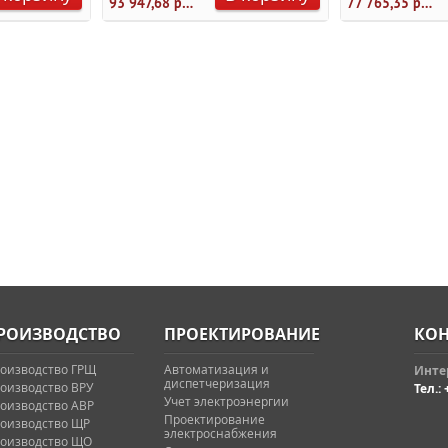
93 947,68 руб.
77 765,35 руб.
РОИЗВОДСТВО
ПРОЕКТИРОВАНИЕ
КОН
оизводство ГРЩ
Автоматизация и
Интер
диспетчеризация
оизводство ВРУ
Тел.: 
Учет электроэнергии
оизводство АВР
Проектирование
оизводство ЩР
электроснабжения
оизводство ЩО