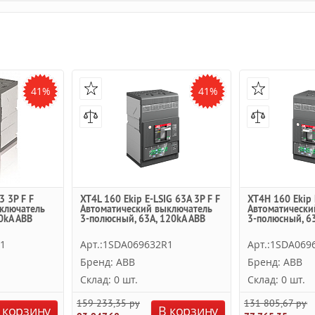
41%
41%
3 3P F F
XT4L 160 Ekip E-LSIG 63A 3P F F
XT4H 160 Ekip 
ключатель
Автоматический выключатель
Автоматически
0kA ABB
3-полюсный, 63A, 120kA ABB
3-полюсный, 63
R1
Арт.:1SDA069632R1
Арт.:1SDA069
Бренд: ABB
Бренд: ABB
Склад: 0 шт.
Склад: 0 шт.
159 233,35 руб.
131 805,67 руб.
 корзину
В корзину