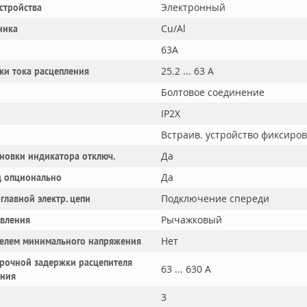
Электронный
устройства
Cu/Al
ника
63A
25.2 ... 63 А
ки тока расцепления
Болтовое соединение
IP2X
Встраив. устройство фиксиро
Да
новки индикатора отключ.
Да
 опционально
Подключение спереди
главной электр. цепи
Рычажковый
авления
Нет
телем минимального напряжения
рочной задержки расцепителя
63 ... 630 А
ания
3