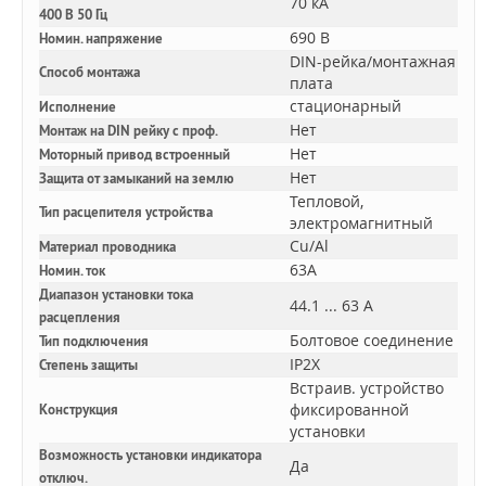
70 кА
400 В 50 Гц
690 В
Номин. напряжение
DIN-рейка/монтажная
Способ монтажа
плата
стационарный
Исполнение
Нет
Монтаж на DIN рейку с проф.
Нет
Моторный привод встроенный
Нет
Защита от замыканий на землю
Тепловой,
Тип расцепителя устройства
электромагнитный
Cu/Al
Материал проводника
63A
Номин. ток
Диапазон установки тока
44.1 ... 63 А
расцепления
Болтовое соединение
Тип подключения
IP2X
Степень защиты
Встраив. устройство
фиксированной
Конструкция
установки
Возможность установки индикатора
Да
отключ.