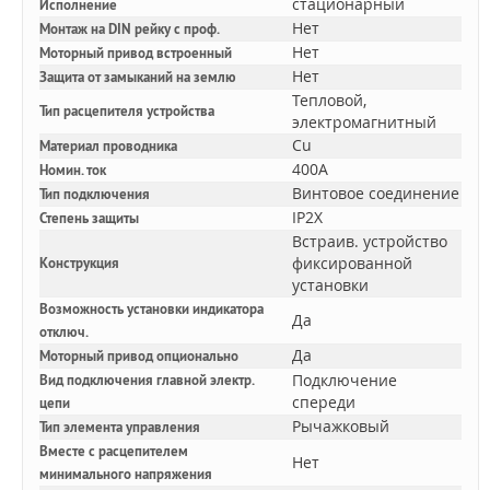
стационарный
Исполнение
Нет
Монтаж на DIN рейку с проф.
Нет
Моторный привод встроенный
Нет
Защита от замыканий на землю
Тепловой,
Тип расцепителя устройства
электромагнитный
Cu
Материал проводника
400A
Номин. ток
Винтовое соединение
Тип подключения
IP2X
Степень защиты
Встраив. устройство
фиксированной
Конструкция
установки
Возможность установки индикатора
Да
отключ.
Да
Моторный привод опционально
Подключение
Вид подключения главной электр.
спереди
цепи
Рычажковый
Тип элемента управления
Вместе с расцепителем
Нет
минимального напряжения