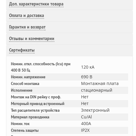
Доп.
характеристики товара
Оплата и доставка
Гарантия и возврат
Отзывы и комментарии
Сертификаты
Номин. откл. способность (Icu) при
120 кА
400 В 50 Гц
690 В
Номин. напряжение
Монтажная плата
Способ монтажа
стационарный
Исполнение
Нет
Монтаж на DIN рейку с проф.
Нет
Моторный привод встроенный
Электронный
Тип расцепителя устройства
Cu/Al
Материал проводника
400A
Номин. ток
IP2X
Степень защиты