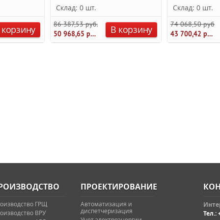
Склад: 0 шт.
Склад: 0 шт.
86 387,53 руб.
74 068,50 руб.
 корзину
В корзину
50 968,65 руб.
43 700,42 руб.
РОИЗВОДСТВО
ПРОЕКТИРОВАНИЕ
КОН
оизводство ГРЩ
Автоматизация и
Интер
диспетчеризация
оизводство ВРУ
Тел.: 
Учет электроэнергии