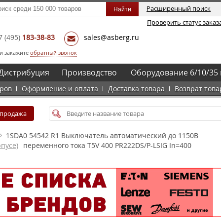
Расширенный поиск
Проверить статус заказ
7
(495)
183-38-83
sales@asberg.ru
и закажите
обратный звонок
Дистрибуция
Производство
Оборудование 6/10/35 
аров
Оформление и оплата
Доставка товара
Возврат това
спродажа
1SDA0 54542 R1 Выключатель автоматический до 1150В
пусе)
переменного тока T5V 400 PR222DS/P-LSIG In=400