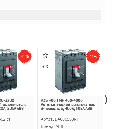
41%
41%
⟩
20-3200
A3S 400 TMF 400-4000
Авт.выкл. 
й выключатель
Автоматический выключатель
400а 3п3т 
0А, 50kA ABB
3-полюсный, 400А, 50kA ABB
562R1
Арт.:1SDA066563R1
Арт.:EZC
Бренд: ABB
Бренд: Sc