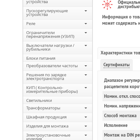
устройства
Официаль
дистрибью
Пускорегулирующие
устройства
Информация о това
может содержать н
Реле
Ограничители
перенапряжения (УЗИП)
Выключатели нагрузки /
рубильники
Характеристики то
Блоки питания
Сертификаты
Преобразователи частоты
Решения по зарядке
электротранспорта
Диапазон регулир
расцепителя коро
КИП ( Контрольно-
измерительные приборы)
Номин. откл. спос
Светильники
Номин. напряжен
Трансформаторы
Способ монтажа
Шкафная продукция
Исполнение
Изделия для монтажа
Электроустановочные
Монтаж на DIN ре
изделия