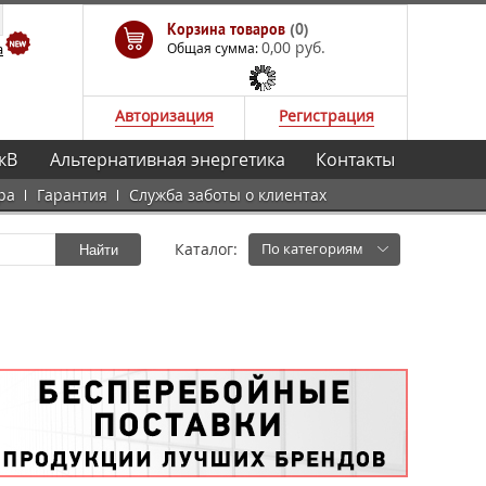
Корзина товаров
(0)
0,00 руб.
а
Общая сумма:
Авторизация
Регистрация
кВ
Альтернативная энергетика
Контакты
ра
Гарантия
Служба заботы о клиентах
Каталог:
По категориям
Найти