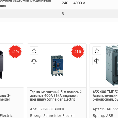
рочной задержки расцепителя
240 ... 4000 А
ания
3
41%
41%
Термо-магнитный 3-х полюсый
A3S 400 TMF 3
лок 3-
автомат 400А 36kA, подключ.
Автоматически
neider
под шину Schneider Electric
3-полюсный, 32
Арт.:EZD400E3400K
Арт.:1SDA066
lectric
Бренд: Schneider Electric
Бренд: ABB