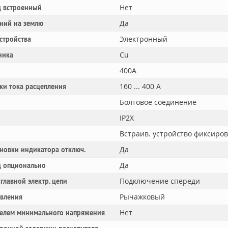
Нет
 встроенный
Да
ний на землю
Электронный
устройства
Cu
ника
400A
160 ... 400 А
ки тока расцепления
Болтовое соединение
IP2X
Встраив. устройство фиксиро
Да
новки индикатора отключ.
Да
 опционально
Подключение спереди
главной электр. цепи
Рычажковый
авления
Нет
телем минимального напряжения