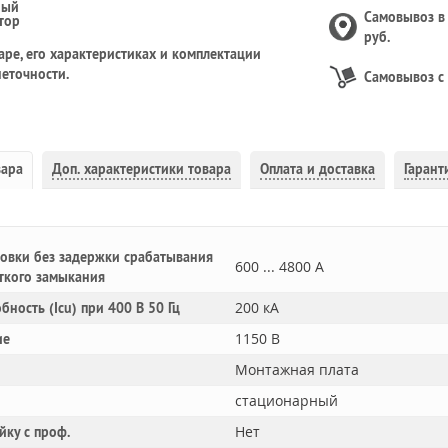
ный
Самовывоз 
тор
руб.
ре, его характеристиках и комплектации
еточности.
Самовывоз с
вара
Доп.
характеристики товара
Оплата и доставка
Гарант
овки без задержки срабатывания
600 ... 4800 А
ткого замыкания
200 кА
обность (Icu) при 400 В 50 Гц
1150 В
ие
Монтажная плата
стационарный
Нет
йку с проф.