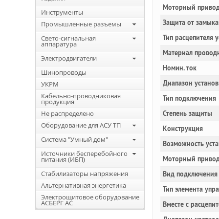
Моторный привод
Инструменты
Защита от замыка
Промышленные разъемы
Тип расцепителя 
Свето-сигнальная
аппаратура
Материал провод
Электродвигатели
Номин. ток
Шинопроводы
Диапазон установ
УКРМ
Кабельно-проводниковая
Тип подключения
продукция
Не распределено
Степень защиты
Оборудование для АСУ ТП
Конструкция
Система "Умный дом"
Возможность уста
Источники бесперебойного
Моторный привод
питания (ИБП)
Стабилизаторы напряжения
Вид подключения 
Альтернативная энергетика
Тип элемента упр
Электрощитовое оборудование
АСБЕРГ АС
Вместе с расцепи