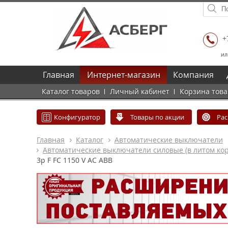
+
ил
Главная
Интернет-магазин
Компания
Каталог товаров
Личный кабинет
Корзина тов
Конфигуратор
Товары по акции
Ра
Главная
Каталог
Автоматические выключатели
Автоматические выключатели силовые (в литом кор
3p F FC 1150 V AC ABB