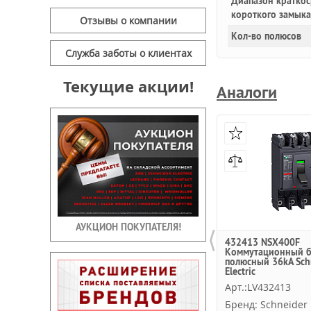
Диапазон краткос
короткого замык
Отзывы о компании
Кол-во полюсов
Служба заботы о клиентах
Текущие акции!
Аналоги
АУКЦИОН ПОКУПАТЕЛЯ!
⟨
432413 NSX400F
Коммутационный б
полюсный 36kA Sch
Electric
Арт.:LV432413
Бренд: Schneider E