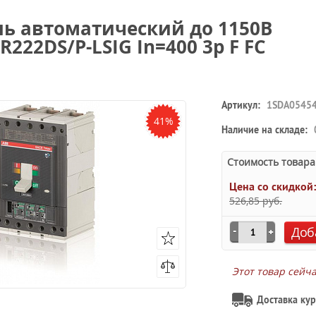
ль автоматический до 1150В
R222DS/P-LSIG In=400 3p F FC
Артикул:
1SDA0545
41%
Наличие на складе:
Стоимость товара
Цена со скидкой
526,85 руб.
Доб
Этот товар сейч
Доставка кур