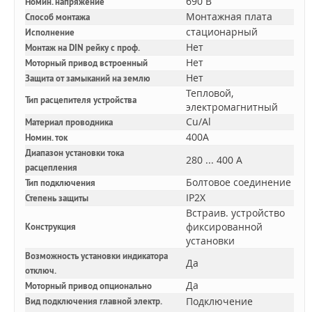
690 В
Номин. напряжение
Монтажная плата
Способ монтажа
стационарный
Исполнение
Нет
Монтаж на DIN рейку с проф.
Нет
Моторный привод встроенный
Нет
Защита от замыканий на землю
Тепловой,
Тип расцепителя устройства
электромагнитный
Cu/Al
Материал проводника
400A
Номин. ток
Диапазон установки тока
280 ... 400 А
расцепления
Болтовое соединение
Тип подключения
IP2X
Степень защиты
Встраив. устройство
фиксированной
Конструкция
установки
Возможность установки индикатора
Да
отключ.
Да
Моторный привод опционально
Подключение
Вид подключения главной электр.