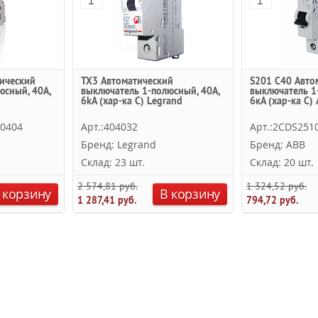
ический
TX3 Автоматический
S201 C40 Авто
юсный, 40А,
выключатель 1-полюсный, 40А,
выключатель 1
6kА (хар-ка C) Legrand
6кА (хар-ка C)
R0404
Арт.:404032
Арт.:2CDS251
Бренд: Legrand
Бренд: ABB
Склад: 23 шт.
Склад: 20 шт.
2 574,81 руб.
1 324,52 руб.
 корзину
В корзину
1 287,41 руб.
794,72 руб.