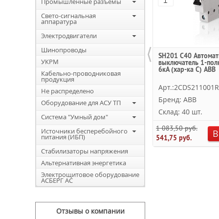
Промышленные разъемы
Свето-сигнальная
аппаратура
Электродвигатели
⟨
Шинопроводы
SH201 C40 Автомат
УКРМ
выключатель 1-пол
6кА (хар-ка C) ABB
Кабельно-проводниковая
продукция
Арт.:2CDS211001
Не распределено
Бренд: ABB
Оборудование для АСУ ТП
Склад: 40 шт.
Система "Умный дом"
1 083,50 руб.
Источники бесперебойного
В
питания (ИБП)
541,75 руб.
Стабилизаторы напряжения
Альтернативная энергетика
Электрощитовое оборудование
АСБЕРГ АС
Отзывы о компании