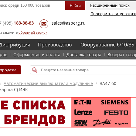
Расширенный поиск
Проверить статус заказ
7
(495)
183-38-83
sales@asberg.ru
и закажите
обратный звонок
Дистрибуция
Производство
Оборудование 6/10/35 
аров
Оформление и оплата
Доставка товара
Возврат това
спродажа
Автоматические выключатели модульные
ВА47-60
хар-ка C) ИЭК