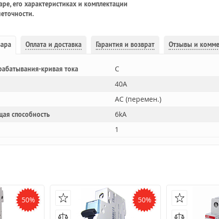
ре, его характеристиках и комплектации
еточности.
вара
Оплата и доставка
Гарантия и возврат
Отзывы и комм
C
рабатывания-кривая тока
40A
AC (перемен.)
6kA
щая способность
1
50%
50%