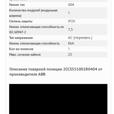
40A
Номин. ток
Количество модулей (модульная
1
ширина)
IP2X
Степень защиты
Номин. отключающая способность по
7,5
IEC 60947-2
AC (перемен.)
Тип напряжения
6kA
Номин. отключающая способность
1
Кол-во полюсов
25
Макс. сечение кабеля
Описание товарной позиции 2CCS551001R0404 от
производителя ABB