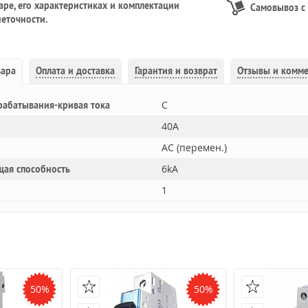
ре, его характеристиках и комплектации
Самовывоз с
еточности.
вара
Оплата и доставка
Гарантия и возврат
Отзывы и комм
C
рабатывания-кривая тока
40A
AC (перемен.)
6kA
щая способность
1
50%
50%