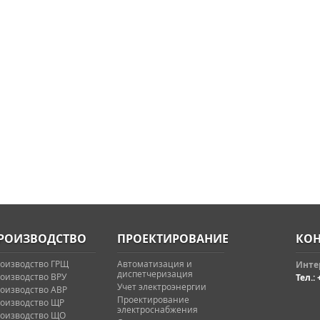
РОИЗВОДСТВО
ПРОЕКТИРОВАНИЕ
КОН
оизводство ГРЩ
Автоматизация и
Интер
диспетчеризация
оизводство ВРУ
Тел.: 
Учет электроэнергии
оизводство АВР
Проектирование
оизводство ЩР
электроснабжения
оизводство ЩО