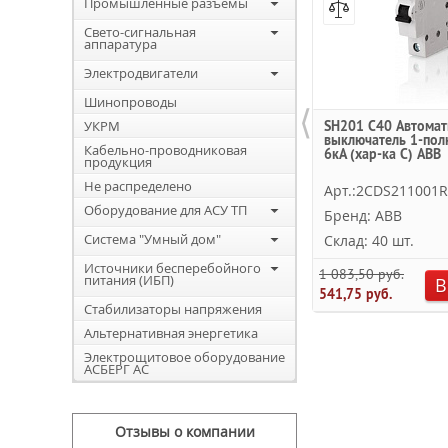
Промышленные разъемы
Свето-сигнальная
аппаратура
Электродвигатели
Шинопроводы
⟨
УКРМ
SH201 C40 Автомат
выключатель 1-пол
Кабельно-проводниковая
6кА (хар-ка C) ABB
продукция
Не распределено
Арт.:2CDS211001
Оборудование для АСУ ТП
Бренд: ABB
Система "Умный дом"
Склад: 40 шт.
Источники бесперебойного
1 083,50 руб.
питания (ИБП)
В
541,75 руб.
Стабилизаторы напряжения
Альтернативная энергетика
Электрощитовое оборудование
АСБЕРГ АС
Отзывы о компании