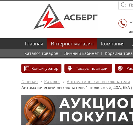
+
ил
Главная
Интернет-магазин
Компания
Каталог товаров
Личный кабинет
Корзина тов
Конфигуратор
Товары по акции
Ра
Главная
Каталог
Автоматические выключатели
Автоматический выключатель 1-полюсный, 40А, 6kA (