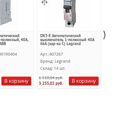
⟩
матический
DX3-E Автоматический
iC60N 1P 
-полюсный, 40А,
выключатель 1-полюсный 40A
выключате
 ABB
6kA (хар-ка C) Legrand
6кА (хар-ка
001R0404
Арт.:407267
Арт.:A9F7
Бренд: Legrand
Бренд: Sc
Склад: 14 шт.
Склад: 12
6 510,04 руб.
3 040,28 ру
В корзину
В корзину
3 255,02 руб.
1 824,17 ру