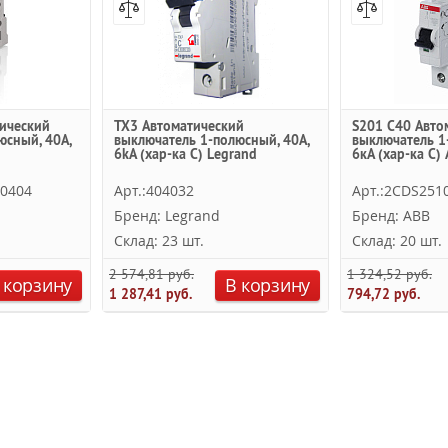
ический
TX3 Автоматический
S201 C40 Авто
юсный, 40А,
выключатель 1-полюсный, 40А,
выключатель 1
6kА (хар-ка C) Legrand
6кА (хар-ка C)
R0404
Арт.:404032
Арт.:2CDS251
Бренд: Legrand
Бренд: ABB
Склад: 23 шт.
Склад: 20 шт.
2 574,81 руб.
1 324,52 руб.
 корзину
В корзину
1 287,41 руб.
794,72 руб.