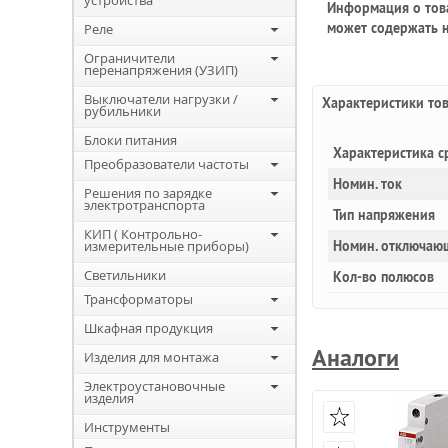
устройства
Информация о това
может содержать н
Реле
Ограничители
перенапряжения (УЗИП)
Выключатели нагрузки /
Характеристики то
рубильники
Блоки питания
Характеристика с
Преобразователи частоты
Номин. ток
Решения по зарядке
электротранспорта
Тип напряжения
КИП ( Контрольно-
измерительные приборы)
Номин. отключаю
Светильники
Кол-во полюсов
Трансформаторы
Шкафная продукция
Аналоги
Изделия для монтажа
Электроустановочные
изделия
Инструменты