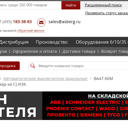
Расширенный поиск
Проверить статус заказ
7
(495)
183-38-83
sales@asberg.ru
и закажите
обратный звонок
Дистрибуция
Производство
Оборудование 6/10/35 
аров
Оформление и оплата
Доставка товара
Возврат това
спродажа
Автоматические выключатели модульные
ВА47-60М
хар-ка C) ИЭК