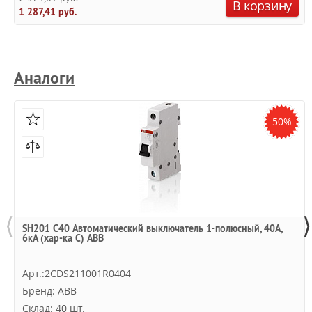
В корзину
1 287,41 руб.
Аналоги
50%
⟨
⟩
SH201 C40 Автоматический выключатель 1-полюсный, 40А,
6кА (хар-ка C) ABB
Арт.:2CDS211001R0404
Бренд: ABB
Склад: 40 шт.